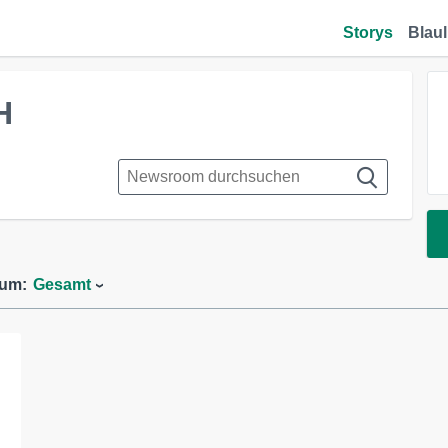
Storys
Blaul
H
aum:
Gesamt