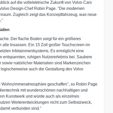
lick auf die vollelektrische Zukunft von Volvo Cars
rt Volvo Design-Chef Robin Page. "Die modernen
nnenraum. Zugleich zeigt das Konzeptfahrzeug, was neue
."
alien
che. Der flache Boden sorgt für ein größeres
ür alle Insassen. Ein 15 Zoll großer Touchscreen im
tzten Infotainmentsystems. Es ermöglicht eine
em entspannten, ruhigen Nutzererlebnis bei. Saubere
r sowie natürlicher Materialien sind Markenzeichen
logischerweise auch die Gestaltung des Volvo
he Wohnzimmeratmosphäre geschaffen", so Robin Page
Bedientechnik mit wunderschönen nachhaltigen und
e ein Kunstwerk und würde auch als einzelnes
nutzen Weiterentwicklungen nicht zum Selbstzweck,
e damit verbunden sind."