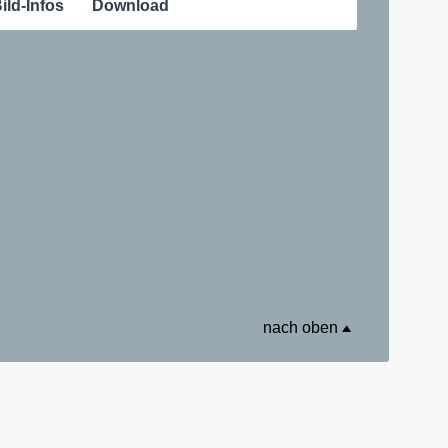
ild-Infos
Download
nach oben