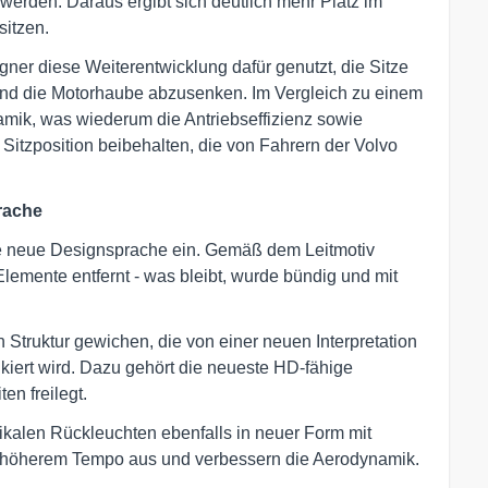
werden. Daraus ergibt sich deutlich mehr Platz im
sitzen.
er diese Weiterentwicklung dafür genutzt, die Sitze
und die Motorhaube abzusenken. Im Vergleich zu einem
amik, was wiederum die Antriebseffizienz sowie
Sitzposition beibehalten, die von Fahrern der Volvo
rache
ne neue Designsprache ein. Gemäß dem Leitmotiv
lemente entfernt - was bleibt, wurde bündig und mit
en Struktur gewichen, die von einer neuen Interpretation
iert wird. Dazu gehört die neueste HD-fähige
en freilegt.
ikalen Rückleuchten ebenfalls in neuer Form mit
i höherem Tempo aus und verbessern die Aerodynamik.