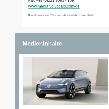
Fax +49 (0)221 9393 - 109
www.media.volvocars.com/de
Original-Content von: Volvo Cars, übermittelt durch news aktuell
Medieninhalte