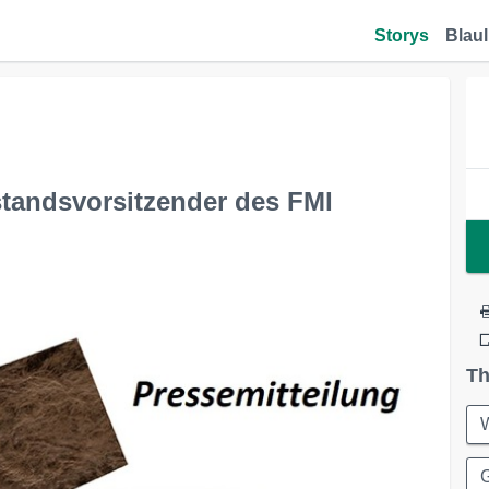
Storys
Blaul
standsvorsitzender des FMI
Th
W