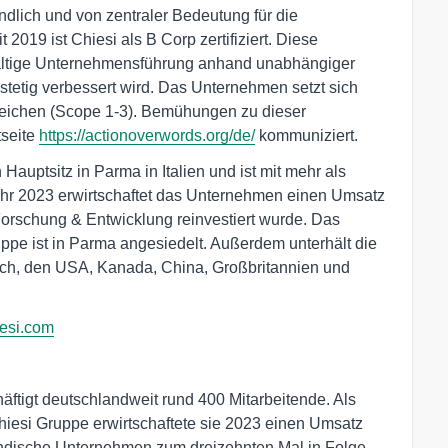
indlich und von zentraler Bedeutung für die
019 ist Chiesi als B Corp zertifiziert. Diese
chhaltige Unternehmensführung anhand unabhängiger
tetig verbessert wird. Das Unternehmen setzt sich
reichen (Scope 1-3). Bemühungen zu dieser
tseite
https://actionoverwords.org/de/
kommuniziert.
Hauptsitz in Parma in Italien und ist mit mehr als
Jahr 2023 erwirtschaftet das Unternehmen einen Umsatz
Forschung & Entwicklung reinvestiert wurde. Das
pe ist in Parma angesiedelt. Außerdem unterhält die
ich, den USA, Kanada, China, Großbritannien und
esi.com
tigt deutschlandweit rund 400 Mitarbeitende. Als
Chiesi Gruppe erwirtschaftete sie 2023 einen Umsatz
ändische Unternehmen zum dreizehnten Mal in Folge