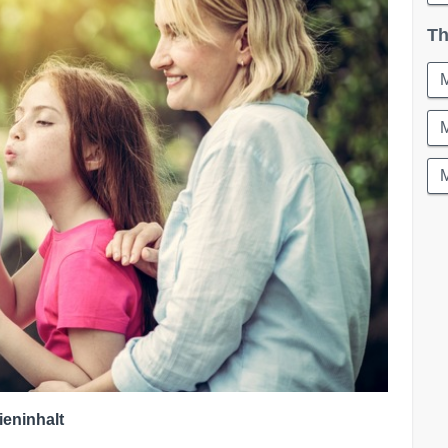
Th
M
ieninhalt