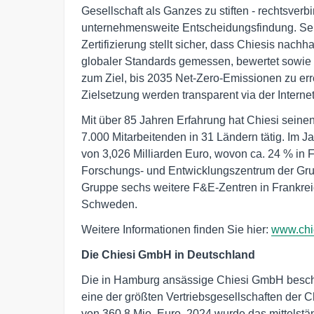
Gesellschaft als Ganzes zu stiften - rechtsverb
unternehmensweite Entscheidungsfindung. Seit 2
Zertifizierung stellt sicher, dass Chiesis na
globaler Standards gemessen, bewertet sowie s
zum Ziel, bis 2035 Net-Zero-Emissionen zu er
Zielsetzung werden transparent via der Interne
Mit über 85 Jahren Erfahrung hat Chiesi seinen 
7.000 Mitarbeitenden in 31 Ländern tätig. Im 
von 3,026 Milliarden Euro, wovon ca. 24 % in 
Forschungs- und Entwicklungszentrum der Grup
Gruppe sechs weitere F&E-Zentren in Frankre
Schweden.
Weitere Informationen finden Sie hier:
www.chi
Die Chiesi GmbH in Deutschland
Die in Hamburg ansässige Chiesi GmbH beschäf
eine der größten Vertriebsgesellschaften der 
von 360,8 Mio. Euro. 2024 wurde das mittelst