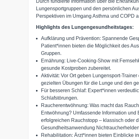
Durch fundierte Information über die Erkranku
Lungensportgruppen und den persönlichen Aus
Perspektiven im Umgang Asthma und COPD aufze
Highlights des Lungengesundheitstages:
Aufklärung und Prävention: Spannende Gesp
Patient*innen bieten die Möglichkeit des Au
Gruppen.
Ernährung: Live-Cooking-Show mit Fernsehk
gesunde Kostproben zubereitet.
Aktivität: Vor Ort geben Lungensport-Trainer 
gezielten Übungen für die Lunge und den g
Für besseren Schlaf: Expert*innen verdeu
Schlafstörungen.
Raucherentwöhnung: Was macht das Rauchen 
Entwöhnung? Umfassende Information und Be
erfolgreichen Rauchstopp – klassisch oder di
Gesundheitsanwendung Nichtraucherhelden
Rehabilitation: Ärzt*innen bieten Einblicke