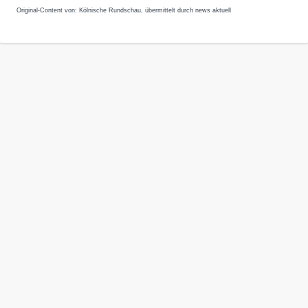
Original-Content von: Kölnische Rundschau, übermittelt durch news aktuell