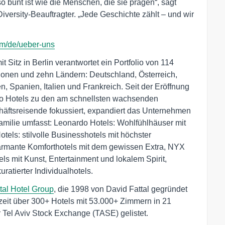
so bunt ist wie die Menschen, die sie prägen“, sagt
versity-Beauftragter. „Jede Geschichte zählt – und wir
com/de/ueber-uns
it Sitz in Berlin verantwortet ein Portfolio von 114
ionen und zehn Ländern: Deutschland, Österreich,
 Spanien, Italien und Frankreich. Seit der Eröffnung
do Hotels zu den am schnellsten wachsenden
häftsreisende fokussiert, expandiert das Unternehmen
familie umfasst: Leonardo Hotels: Wohlfühlhäuser mit
els: stilvolle Businesshotels mit höchster
harmante Komforthotels mit dem gewissen Extra, NYX
ls mit Kunst, Entertainment und lokalem Spirit,
ratierter Individualhotels.
tal Hotel Group
, die 1998 von David Fattal gegründet
rzeit über 300+ Hotels mit 53.000+ Zimmern in 21
 Tel Aviv Stock Exchange (TASE) gelistet.