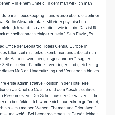
sgehen – in einem Umfeld, in dem man wirklich man
Büro ins Housekeeping – und wurde über die Berliner
l Berlin Alexanderplatz. Mit einer psychischen
eld: „Ich werde so akzeptiert, wie ich bin. Das ist für
mit mir selbst nachsichtiger zu sein.“ Sein Fazit: „Es
ead Office der Leonardo Hotels Central Europe in
des Elternzeit mit Teilzeit kombiniert und arbeitet nun
ife-Balance wird hier großgeschrieben“, sagt er.
e Zeit mit seiner Familie zu verbringen und gleichzeitig
Für dieses Maß an Unterstützung und Verständnis bin ich
ihre erste administrative Position in der Hotellerie
tationen als Chef de Cuisine und dem Abschluss ihres
n Resources ein. Der Schritt aus der Operativen in die
er ein bestärkter: „Ich wurde nicht nur extrem gefördert,
ch bin – mit meinen Werten, Themen und Prioritäten.“
t – und weiß: „Bei Leonardo Hotels ist Persönlichkeit