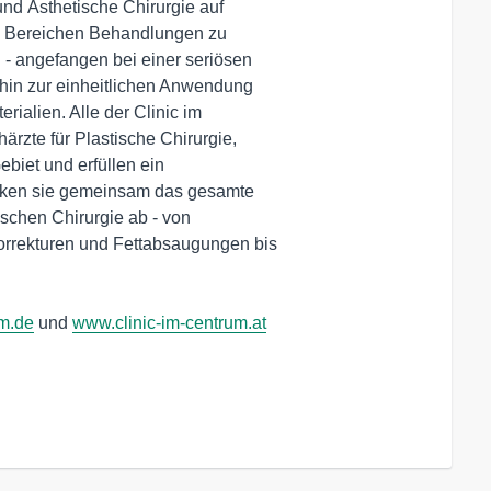
d Ästhetische Chirurgie auf

en Bereichen Behandlungen zu

 - angefangen bei einer seriösen

 hin zur einheitlichen Anwendung

rialien. Alle der Clinic im

zte für Plastische Chirurgie,

biet und erfüllen ein

cken sie gemeinsam das gesamte

schen Chirurgie ab - von

orrekturen und Fettabsaugungen bis

um.de
 und 
www.clinic-im-centrum.at