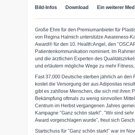
Bild-Infos
Download
Ein weiterer Med
Große Ehre für den Premiumanbieter für Plasti
von Regina Halmich unterstütze Awareness-K
Award® für den 10. Health:Angel, den "OSCAR
Patientenkommunikation nominiert. Im Rahme
und die ärztlichen Experten des Qualitätszirk
und erläutern mögliche Wege zu mehr Fitness,
Fast 37.000 Deutsche sterben jährlich an den 
kostet die Versorgung der aus Adipositas res
gibt es zahllose Menschen, die sich mit ihre
Bekämpfung oftmals zu wenig sinnvollen Mitteln
Centrum im Herbst vergangenen Jahres gemei
Kampagne "Ganz schön stark!". "Wir sind sehr 
Award vorgeschlagen wurde", freut sich Geschäf
Startschuss für "Ganz schön stark!" war im No