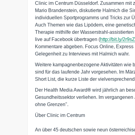
Clinic im Centrum Düsseldorf. Zusammen mit zwe
Mario Brandenstein, diskutierte Halmich die Si
individuellen Sportprogramms und Tricks zur
Auch Themen wie das Lipödem, eine genetisch 
Therapie mithilfe der Wasserstrahl-assistiert
live auf Facebook übertragen (
http://bit.ly/2r9s
Kommentare abgeben. Focus Online, Express
Gelegenheit zu Interviews mit Halmich wahr.
Weitere kampagnenbezogene Aktivitäten wie be
sind für das laufende Jahr vorgesehen. Im März
Short List, die kurze Liste der vielversprech
Der Health Media Award
®
wird jährlich an be
Gesundheitssektor verliehen. Im vergangenen J
ohne Grenzen".
Über Clinic im Centrum

An über 45 deutschen sowie neun österreichisc