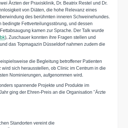
i Ärzten der Praxisklinik, Dr. Beatrix Restel und Dr.
nnlosigkeit von Diäten, die hohe Relevanz eines
 Überwindung des berühmten inneren Schweinehundes.
bedingte Fettverteilungsstörung, und dessen
en Fettabsaugung kamen zur Sprache. Der Talk wurde
Zbk
), Zuschauer konnten ihre Fragen stellen und
 und das Topmagazin Düsseldorf nahmen zudem die
ispielsweise die Begleitung betroffener Patienten
 wird sich herausstellen, ob Clinic im Centrum in die
endsten Nominierungen, aufgenommen wird.
sonders spannende Projekte und Produkte im
ahr ging der Ehren-Preis an die Organisation "Ärzte
hen Standorten vereint die
