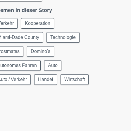
emen in dieser Story
Verkehr
Kooperation
Miami-Dade County
Technologie
Postmates
Domino's
autonomes Fahren
Auto
uto / Verkehr
Handel
Wirtschaft