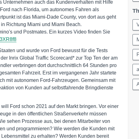
as Unternehmen auch das Kundenverhalten mit Hilfe
t Ford nach Florida, um autonomes Fahren als
Th
rtpunkt ist das Miami-Dade County, von dort aus geht
t in Richtung Miami und Miami Beach.
mino's und Postmates. Ein kurzes Video finden Sie
c3XR8f8
n Staaten und wurde von Ford bewusst für die Tests
er Inrix Global Traffic Scorecard* zur Top Ten der am
ndler verbringen dort durchschnittlich 64 Stunden pro
r gesamten Fahrzeit. Erst im vergangenen Jahr startete
rsuch mit autonomen Ford-Fahrzeugen. Gemeinsam mit
A
eaktion von Kunden auf selbstfahrende Bringdienste
o will Ford schon 2021 auf den Markt bringen. Vor einer
rzeuge in den öffentlichen Straßenverkehr müssen
Wie sehen Prozesse aus, bei denen Mitarbeiter von
en und programmieren? Wie werden die Kunden mit
 Lebensmittel zu erhalten? Werden Kunden bereit