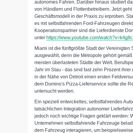
autonomes Fahren. Darüber hinaus studiert d
von Händlern und Flottenbetreibern. Jetzt geh
Geschäftsmodell in der Praxis zu erproben. Sta
es mit selbstfahrenden Ford-Fahrzeugen direk
Kooperationspartner sind die Lieferdienste Do
unter
https://www.youtube.com/watch?v=k4g8
Miami ist die fünftgrößte Stadt der Vereinigte
ausgewählt, denn die Metropole gehört gemäß d
meisten überlasteten Städte der Welt. Berufspe
Jahr im Stau - das sind fast zehn Prozent ihre
in der Nähe von Detroit einen ersten Feldve
dem Domino's Pizza-Lieferservice sollte die R
untersucht werden.
Ein speziell entwickeltes, selbstfahrendes Aut
tatsächlichen Integration autonomer Lieferfah
jedoch noch wichtige Fragen geklärt werden: 
Unternehmen selbstfahrende Fahrzeuge belad
dem Fahrzeug interagieren, um beispielsweise