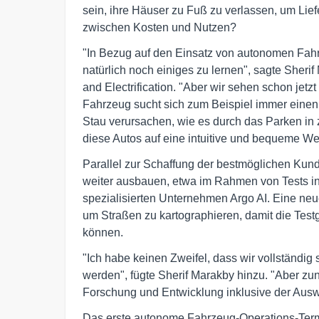
sein, ihre Häuser zu Fuß zu verlassen, um Lie
zwischen Kosten und Nutzen?
"In Bezug auf den Einsatz von autonomen Fahrze
natürlich noch einiges zu lernen", sagte Sheri
and Electrification. "Aber wir sehen schon jetzt
Fahrzeug sucht sich zum Beispiel immer einen
Stau verursachen, wie es durch das Parken in
diese Autos auf eine intuitive und bequeme W
Parallel zur Schaffung der bestmöglichen Kun
weiter ausbauen, etwa im Rahmen von Tests i
spezialisierten Unternehmen Argo AI. Eine neu
um Straßen zu kartographieren, damit die Test
können.
"Ich habe keinen Zweifel, dass wir vollständi
werden", fügte Sherif Marakby hinzu. "Aber zun
Forschung und Entwicklung inklusive der Auswe
Das erste autonome Fahrzeug-Operations-Termi