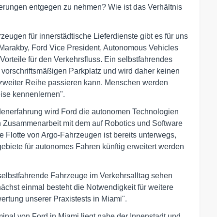
ferungen entgegen zu nehmen? Wie ist das Verhältnis
ugen für innerstädtische Lieferdienste gibt es für uns
f Marakby, Ford Vice President, Autonomous Vehicles
 Vorteile für den Verkehrsfluss. Ein selbstfahrendes
 vorschriftsmäßigen Parkplatz und wird daher keinen
 zweiter Reihe passieren kann. Menschen werden
eise kennenlernen".
denerfahrung wird Ford die autonomen Technologien
n Zusammenarbeit mit dem auf Robotics und Software
e Flotte von Argo-Fahrzeugen ist bereits unterwegs,
gebiete für autonomes Fahren künftig erweitert werden
g selbstfahrende Fahrzeuge im Verkehrsalltag sehen
ächst einmal besteht die Notwendigkeit für weitere
rtung unserer Praxistests in Miami".
nal von Ford in Miami liegt nahe der Innenstadt und