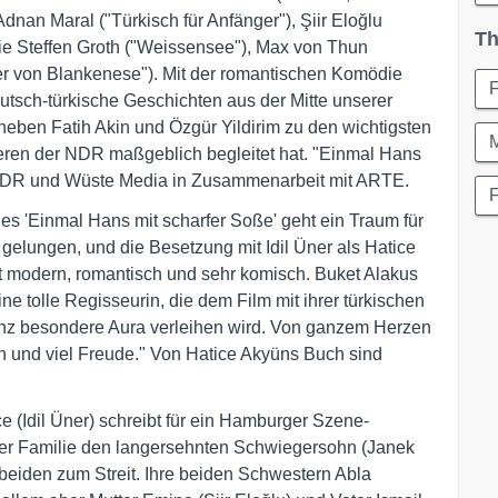
nan Maral ("Türkisch für Anfänger"), Şiir Eloğlu
Th
e Steffen Groth ("Weissensee"), Max von Thun
er von Blankenese"). Mit der romantischen Komödie
F
deutsch-türkische Geschichten aus der Mitte unserer
neben Fatih Akin und Özgür Yildirim zu den wichtigsten
ieren der NDR maßgeblich begleitet hat. "Einmal Hans
n NDR und Wüste Media in Zusammenarbeit mit ARTE.
F
es 'Einmal Hans mit scharfer Soße' geht ein Traum für
gelungen, und die Besetzung mit Idil Üner als Hatice
ist modern, romantisch und sehr komisch. Buket Alakus
ine tolle Regisseurin, die dem Film mit ihrer türkischen
nz besondere Aura verleihen wird. Von ganzem Herzen
h und viel Freude." Von Hatice Akyüns Buch sind
e (Idil Üner) schreibt für ein Hamburger Szene-
rer Familie den langersehnten Schwiegersohn (Janek
 beiden zum Streit. Ihre beiden Schwestern Abla