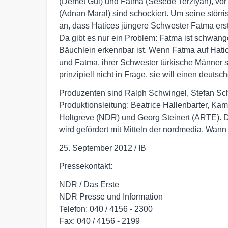
(Demet Gül) und Fatma (Sesede Terziyan), vor a
(Adnan Maral) sind schockiert. Um seine störri
an, dass Hatices jüngere Schwester Fatma erst 
Da gibt es nur ein Problem: Fatma ist schwang
Bäuchlein erkennbar ist. Wenn Fatma auf Hatic
und Fatma, ihrer Schwester türkische Männer
prinzipiell nicht in Frage, sie will einen deuts
Produzenten sind Ralph Schwingel, Stefan S
Produktionsleitung: Beatrice Hallenbarter, K
Holtgreve (NDR) und Georg Steinert (ARTE). D
wird gefördert mit Mitteln der nordmedia. Wann d
25. September 2012 / IB
Pressekontakt:
NDR / Das Erste
NDR Presse und Information
Telefon: 040 / 4156 - 2300
Fax: 040 / 4156 - 2199