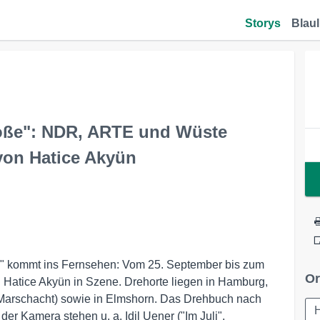
Storys
Blaul
Soße": NDR, ARTE und Wüste
 von Hatice Akyün
ße" kommt ins Fernsehen: Vom 25. September bis zum
Or
 Hatice Akyün in Szene. Drehorte liegen in Hamburg,
Marschacht) sowie in Elmshorn. Das Drehbuch nach
er Kamera stehen u. a. Idil Uener ("Im Juli",