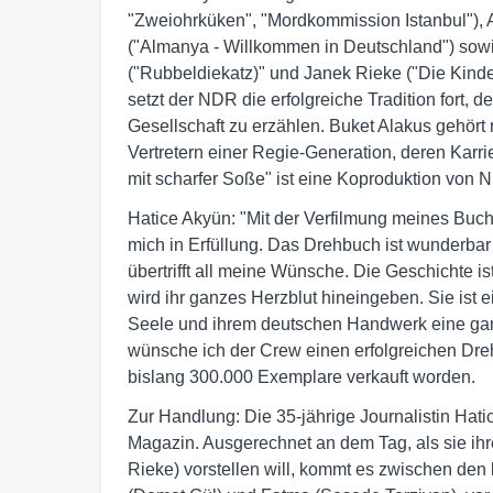
"Zweiohrküken", "Mordkommission Istanbul"), Ad
("Almanya - Willkommen in Deutschland") sowi
("Rubbeldiekatz)" und Janek Rieke ("Die Kind
setzt der NDR die erfolgreiche Tradition fort, 
Gesellschaft zu erzählen. Buket Alakus gehört 
Vertretern einer Regie-Generation, deren Karr
mit scharfer Soße" ist eine Koproduktion vo
Hatice Akyün: "Mit der Verfilmung meines Buch
mich in Erfüllung. Das Drehbuch ist wunderbar 
übertrifft all meine Wünsche. Die Geschichte 
wird ihr ganzes Herzblut hineingeben. Sie ist e
Seele und ihrem deutschen Handwerk eine ga
wünsche ich der Crew einen erfolgreichen Dre
bislang 300.000 Exemplare verkauft worden.
Zur Handlung: Die 35-jährige Journalistin Hatic
Magazin. Ausgerechnet an dem Tag, als sie ih
Rieke) vorstellen will, kommt es zwischen den