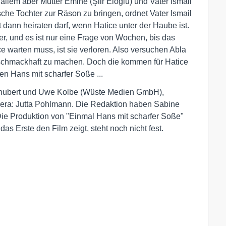
llem aber Mutter Emine (Şiir Eloğlu) und Vater Ismail
sche Tochter zur Räson zu bringen, ordnet Vater Ismail
dann heiraten darf, wenn Hatice unter der Haube ist.
er, und es ist nur eine Frage von Wochen, bis das
e warten muss, ist sie verloren. Also versuchen Abla
 schmackhaft zu machen. Doch die kommen für Hatice
chen Hans mit scharfer Soße ...
chubert und Uwe Kolbe (Wüste Medien GmbH),
amera: Jutta Pohlmann. Die Redaktion haben Sabine
ie Produktion von "Einmal Hans mit scharfer Soße"
as Erste den Film zeigt, steht noch nicht fest.