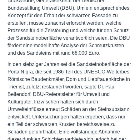
Brickwedde, Generalsekretär der Deutschen
Bundesstiftung Umwelt (DBU). Um ein entsprechendes
Konzept für den Erhalt der schwarzen Fassade zu
erstellen, müsse zunächst erforscht werden, welche
Prozesse für die Zerstörung und welche für den Schutz
der Sandsteinoberfläche verantwortlich seien. Die DBU
fördert eine modellhafte Analyse der Schmutzkrusten
und des Sandsteins mit rund 68.000 Euro.
In den siebziger Jahren sei die Sandsteinoberfläche der
Porta Nigra, die seit 1986 Teil des UNESCO-Welterbes
Römische Baudenkmäler, Dom und Liebfrauenkirche in
Trier ist, zuletzt restauriert worden, sagte Dr. Paul
Bellendorf, DBU-Referatsleiter für Umwelt und
Kulturgüter. Inzwischen hätten sich durch
Umwelteinflüsse erneut Schäden an der Steinsubstanz
entwickelt. Untersuchungen hätten ergeben, dass nur
ein Teil der schwarzen Krusten bereichsweise zu
Schäden geführt habe. Eine vollständige Abnahme
dieser dunklen Schichten verbiete sich jedoch bei der