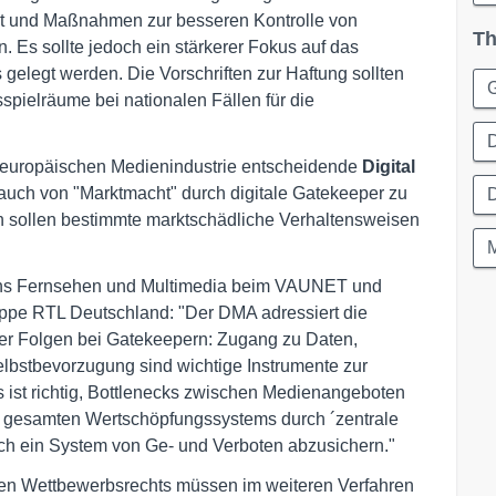
rkt und Maßnahmen zur besseren Kontrolle von
Th
. Es sollte jedoch ein stärkerer Fokus auf das
gelegt werden. Die Vorschriften zur Haftung sollten
pielräume bei nationalen Fällen für die
D
er europäischen Medienindustrie entscheidende
Digital
rauch von "Marktmacht" durch digitale Gatekeeper zu
D
en sollen bestimmte marktschädliche Verhaltensweisen
M
chs Fernsehen und Multimedia beim VAUNET und
uppe RTL Deutschland: "Der DMA adressiert die
rer Folgen bei Gatekeepern: Zugang zu Daten,
tbevorzugung sind wichtige Instrumente zur
 ist richtig, Bottlenecks zwischen Medienangeboten
es gesamten Wertschöpfungssystems durch ´zentrale
rch ein System von Ge- und Verboten abzusichern."
en Wettbewerbsrechts müssen im weiteren Verfahren