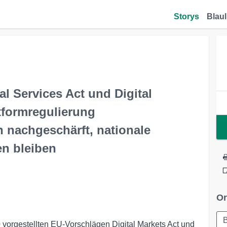
Storys
Blaul
l Services Act und Digital
tformregulierung
 nachgeschärft, nationale
en bleiben
Or
B
orgestellten EU-Vorschlägen Digital Markets Act und