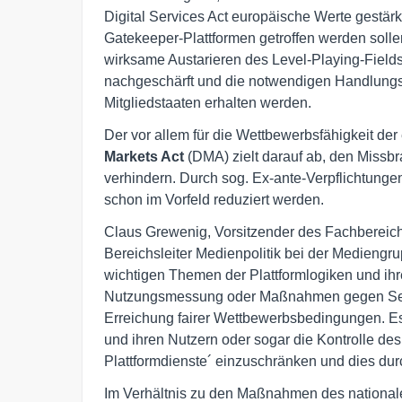
Digital Services Act europäische Werte gestä
Gatekeeper-Plattformen getroffen werden sollen
wirksame Austarieren des Level-Playing-Fields 
nachgeschärft und die notwendigen Handlungss
Mitgliedstaaten erhalten werden.
Der vor allem für die Wettbewerbsfähigkeit d
Markets Act
(DMA) zielt darauf ab, den Missb
verhindern. Durch sog. Ex-ante-Verpflichtung
schon im Vorfeld reduziert werden.
Claus Grewenig, Vorsitzender des Fachberei
Bereichsleiter Medienpolitik bei der Mediengr
wichtigen Themen der Plattformlogiken und ih
Nutzungsmessung oder Maßnahmen gegen Selbs
Erreichung fairer Wettbewerbsbedingungen. Es
und ihren Nutzern oder sogar die Kontrolle d
Plattformdienste´ einzuschränken und dies du
Im Verhältnis zu den Maßnahmen des national