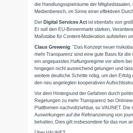
die Handlungsspielräume der Mitgliedstaaten, 
Medienbereich, im Sinne einer effektiven Durc
Der
Digital Services Act
ist ebenfalls von gr
Er soll den EU-Binnenmarkt stärken, Verantwort
Maßstäbe für Content-Moderation aufstellen u
Claus Grewenig
: "Das Konzept neuer risikob
mehr Transparenz sind eine gute Basis für die 
ein angepasstes Haftungsregime vor allem bei il
hingegen nicht ausreichend gelungen und läss
weitere deutliche Schritte nötig, um den Erfo
den neu angelegten kooperativen Aufsichtsstr
Vor dem Hintergrund der Gefahren durch polit
Regelungen zu mehr Transparenz bei Onlinewe
Plattformen nachvollziehbar, so VAUNET. Die n
Auswirkungen auf die Refinanzierung von jour
behalten. Dies gilt insbesondere für das nun 
Über VAUNET