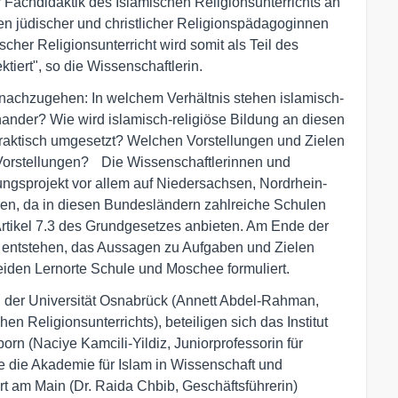
r Fachdidaktik des Islamischen Religionsunterrichts an
en jüdischer und christlicher Religionspädagoginnen
cher Religionsunterricht wird somit als Teil des
tiert", so die Wissenschaftlerin.
 nachzugehen: In welchem Verhältnis stehen islamisch-
ander? Wie wird islamisch-religiöse Bildung an diesen
praktisch umgesetzt? Welchen Vorstellungen und Zielen
e Vorstellungen? Die Wissenschaftlerinnen und
ngsprojekt vor allem auf Niedersachsen, Nordrhein-
en, da in diesen Bundesländern zahlreiche Schulen
Artikel 7.3 des Grundgesetzes anbieten. Am Ende der
r entstehen, das Aussagen zu Aufgaben und Zielen
eiden Lernorte Schule und Moschee formuliert.
n der Universität Osnabrück (Annett Abdel-Rahman,
en Religionsunterrichts), beteiligen sich das Institut
orn (Naciye Kamcili-Yildiz, Juniorprofessorin für
e die Akademie für Islam in Wissenschaft und
rt am Main (Dr. Raida Chbib, Geschäftsführerin)