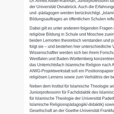
Dr. Annett Abdel-Rahman, Juniorprofessorin fü
der Universität Osnabrück. Auch die Erfahrung
und -pädagogen werden berücksichtigt. „Islamis
Bildungsauftrages an öffentlichen Schulen reflek
Dabei gilt es unter anderem folgenden Fragen
religiöse Bildung in Schule und Moschee zuein
beiden Lernorten theoretisch verstanden und 
folgt sie – und bestehen hier unterschiedlich
Wissenschaftler werden sich bei ihrem Forschu
Westfalen und Baden-Württemberg konzentrier
das Unterrichtsfach Islamische Religion nach 
AIWG-Projektwerkstatt soll ein Positionspapie
religiösen Lernens sowie zum Verhältnis der b
Neben dem Institut für Islamische Theologie a
Juniorprofessorin für Fachdidaktik des Islamisch
für Islamische Theologie der Universität Paderb
Islamische Religionspädagogik/-didaktik) sowi
Gesellschaft an der Goethe-Universität Frankfu