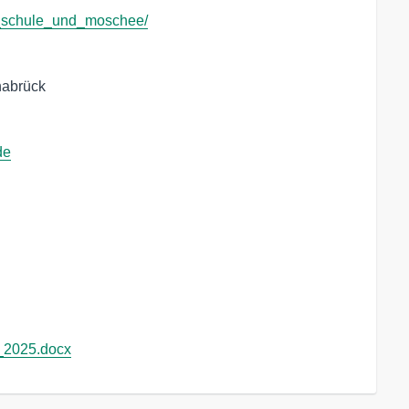
te_schule_und_moschee/
nabrück
de
_2025.docx