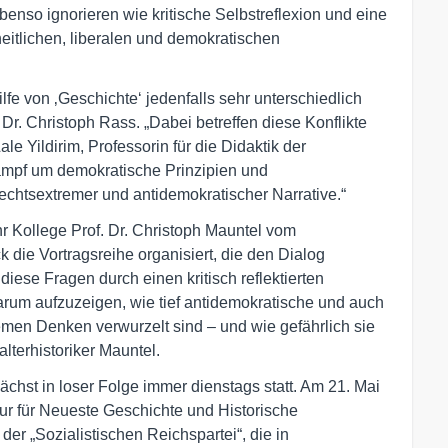
enso ignorieren wie kritische Selbstreflexion und eine
itlichen, liberalen und demokratischen
ilfe von ‚Geschichte‘ jedenfalls sehr unterschiedlich
. Dr. Christoph Rass. „Dabei betreffen diese Konflikte
le Yildirim, Professorin für die Didaktik der
Kampf um demokratische Prinzipien und
rechtsextremer und antidemokratischer Narrative.“
r Kollege Prof. Dr. Christoph Mauntel vom
 die Vortragsreihe organisiert, die den Dialog
iese Fragen durch einen kritisch reflektierten
 darum aufzuzeigen, wie tief antidemokratische und auch
emen Denken verwurzelt sind – und wie gefährlich sie
lalterhistoriker Mauntel.
hst in loser Folge immer dienstags statt. Am 21. Mai
ur für Neueste Geschichte und Historische
r „Sozialistischen Reichspartei“, die in