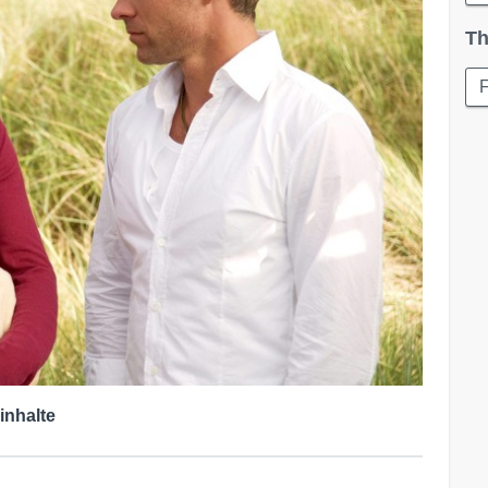
Th
inhalte