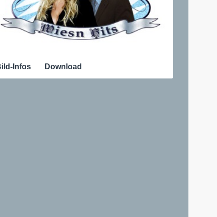
ild-Infos
Download