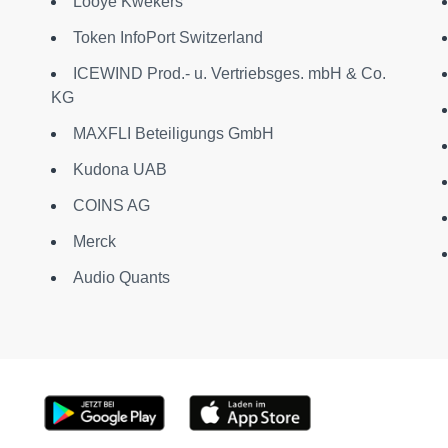
r
Looye Kwekers
Token InfoPort Switzerland
ICEWIND Prod.- u. Vertriebsges. mbH & Co.
KG
MAXFLI Beteiligungs GmbH
Kudona UAB
COINS AG
Merck
Audio Quants