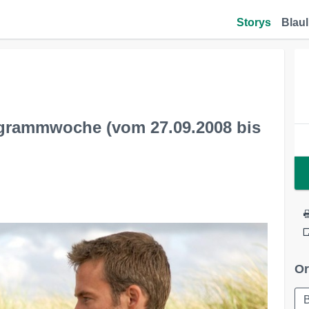
Storys
Blaul
rogrammwoche (vom 27.09.2008 bis
Or
B