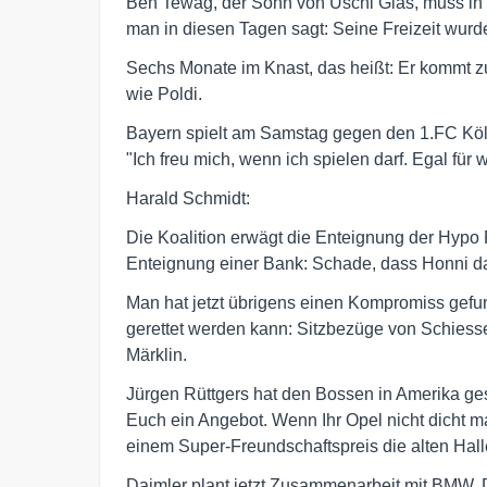
Ben Tewag, der Sohn von Uschi Glas, muss in 
man in diesen Tagen sagt: Seine Freizeit wurde 
Sechs Monate im Knast, das heißt: Er kommt zur 
wie Poldi.
Bayern spielt am Samstag gegen den 1.FC Köln.
"Ich freu mich, wenn ich spielen darf. Egal für
Harald Schmidt:
Die Koalition erwägt die Enteignung der Hypo R
Enteignung einer Bank: Schade, dass Honni das
Man hat jetzt übrigens einen Kompromiss gefun
gerettet werden kann: Sitzbezüge von Schiesse
Märklin.
Jürgen Rüttgers hat den Bossen in Amerika gesag
Euch ein Angebot. Wenn Ihr Opel nicht dicht ma
einem Super-Freundschaftspreis die alten Hal
Daimler plant jetzt Zusammenarbeit mit BMW. Das