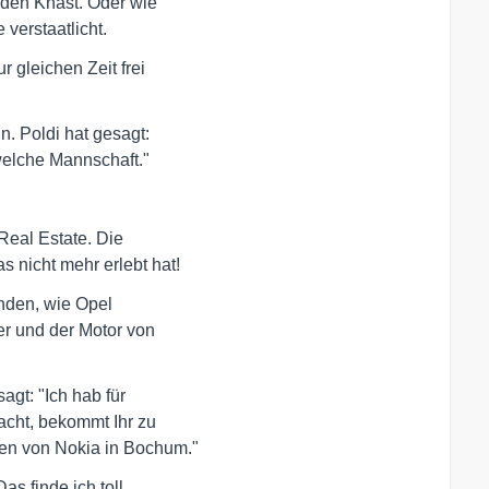
den Knast. Oder wie 

verstaatlicht.
gleichen Zeit frei 

 Poldi hat gesagt: 

 welche Mannschaft."
eal Estate. Die 

 nicht mehr erlebt hat!
den, wie Opel 

r und der Motor von 

t: "Ich hab für 

cht, bekommt Ihr zu 

len von Nokia in Bochum."
 finde ich toll, 
