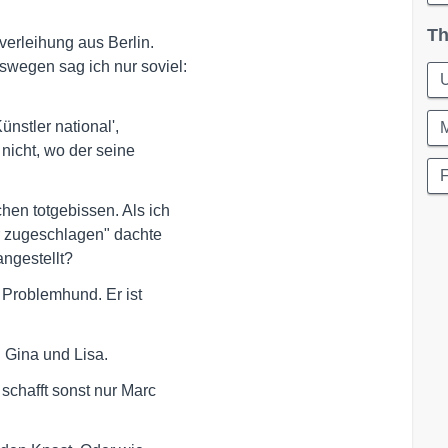
Th
rleihung aus Berlin. 

wegen sag ich nur soviel:

U
stler national', 

M
 nicht, wo der seine

F
n totgebissen. Als ich

 zugeschlagen" dachte 

angestellt?
Problemhund. Er ist 

 Gina und Lisa.
hafft sonst nur Marc 
