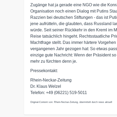
Zugänge hat ja gerade eine NGO wie die Konra
Organisation noch einen Dialog mit Putins Staa
Razzien bei deutschen Stiftungen - das ist Puti
jene aufrütteln, die glaubten, dass Russland
würde. Seit seiner Rückkehr in den Kreml im M
Reise tatsächlich hingeht. Rechtsstaatliche Pr
Machtfrage stellt. Das immer härtere Vorgehen
vergangenen Jahr gezogen hat: So etwas passie
einzige gute Nachricht: Wenn der Präsident so 
mehr zu fürchten denn je.
Pressekontakt:
Rhein-Neckar-Zeitung
Dr. Klaus Welzel
Telefon: +49 (06221) 519-5011
Original-Content von: Rhein-Neckar-Zeitung, übermittelt durch news aktuell