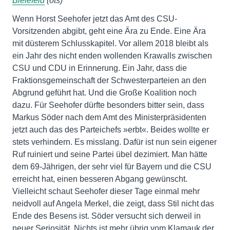
Bielefeld
(ots)
Wenn Horst Seehofer jetzt das Amt des CSU-
Vorsitzenden abgibt, geht eine Ära zu Ende. Eine Ära
mit düsterem Schlusskapitel. Vor allem 2018 bleibt als
ein Jahr des nicht enden wollenden Krawalls zwischen
CSU und CDU in Erinnerung. Ein Jahr, dass die
Fraktionsgemeinschaft der Schwesterparteien an den
Abgrund geführt hat. Und die Große Koalition noch
dazu. Für Seehofer dürfte besonders bitter sein, dass
Markus Söder nach dem Amt des Ministerpräsidenten
jetzt auch das des Parteichefs »erbt«. Beides wollte er
stets verhindern. Es misslang. Dafür ist nun sein eigener
Ruf ruiniert und seine Partei übel dezimiert. Man hätte
dem 69-Jährigen, der sehr viel für Bayern und die CSU
erreicht hat, einen besseren Abgang gewünscht.
Vielleicht schaut Seehofer dieser Tage einmal mehr
neidvoll auf Angela Merkel, die zeigt, dass Stil nicht das
Ende des Besens ist. Söder versucht sich derweil in
neuer Seriosität. Nichts ist mehr übrig vom Klamauk der