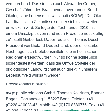
versprechend. Das sieht so auch Alexander Gerber,
Geschäftsführer des Branchendachverbandes Bund
Ökologische Lebensmittelwirtschaft (BÖLW): "Der Öko-
Landbau ist ein Zukunftssektor, der sich stabil weiter
entwickeln wird. So legte der Fachhandel 2010 mit
einem Umsatzplus von rund neun Prozent erneut kräftig
zu", stellt Gerber fest. Dabei freut sich Thomas Dosch,
Präsident von Bioland Deutschland, über eine starke
Nachfrage nach Biolebensmitteln, die in heimischen
Regionen erzeugt wurden. Nur so könne schließlich
sicher gestellt werden, dass die Umweltvorteile der
ökologischen Landwirtschaft auch direkt in unserem
Lebensumfeld wirksam werden.
Pressekontakt BioMarkt:
m&p: public relations GmbH, Thomas Kollritsch, Bonner
Bogen , Portlandweg 1, 53227 Bonn, Telefon: +49
(0)228 410028-43, Mobil: +49 (0)170 8330776, Fax: +49
(0) 228 410028-33,
thomas.kollritsch@mp-gmbh.de