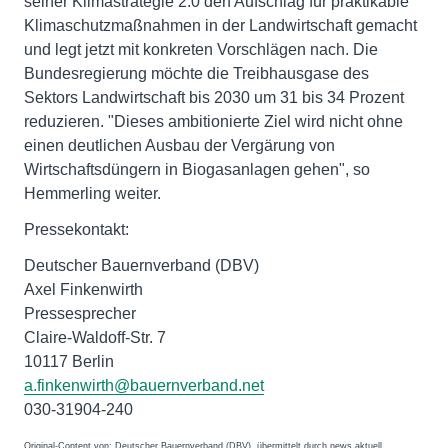
seiner Klimastrategie 2.0 den Aufschlag für praktikable
Klimaschutzmaßnahmen in der Landwirtschaft gemacht
und legt jetzt mit konkreten Vorschlägen nach. Die
Bundesregierung möchte die Treibhausgase des
Sektors Landwirtschaft bis 2030 um 31 bis 34 Prozent
reduzieren. "Dieses ambitionierte Ziel wird nicht ohne
einen deutlichen Ausbau der Vergärung von
Wirtschaftsdüngern in Biogasanlagen gehen", so
Hemmerling weiter.
Pressekontakt:
Deutscher Bauernverband (DBV)
Axel Finkenwirth
Pressesprecher
Claire-Waldoff-Str. 7
10117 Berlin
a.finkenwirth@bauernverband.net
030-31904-240
Original-Content von: Deutscher Bauernverband (DBV), übermittelt durch news aktuell