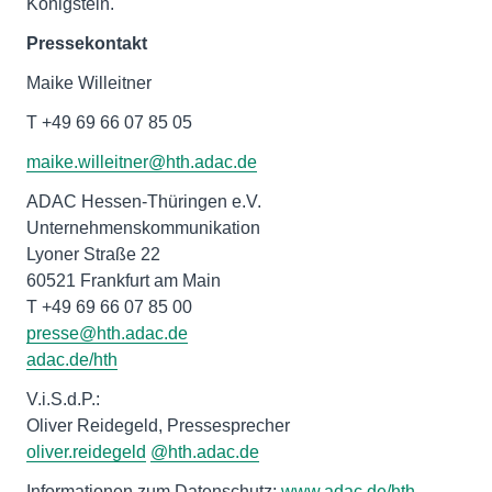
Königstein.
Pressekontakt
Maike Willeitner
T +49 69 66 07 85 05
maike.willeitner@hth.adac.de
ADAC Hessen-Thüringen e.V.
Unternehmenskommunikation
Lyoner Straße 22
60521 Frankfurt am Main
adac.de/hth
V.i.S.d.P.:
oliver.reidegeld
@hth.adac.de
Informationen zum Datenschutz:
www.adac.de/hth-