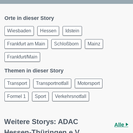
Orte in dieser Story
Wiesbaden
Hessen
Idstein
Frankfurt am Main
Schloßborn
Mainz
Frankfurt/Main
Themen in dieser Story
Transport
Transportnotfall
Motorsport
Formel 1
Sport
Verkehrsnotfall
Weitere Storys: ADAC
Alle
Hessen-Thüringen e.V.