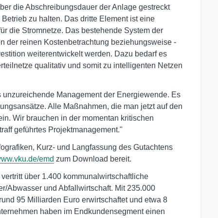
über die Abschreibungsdauer der Anlage gestreckt
Betrieb zu halten. Das dritte Element ist eine
ür die Stromnetze. Das bestehende System der
n der reinen Kostenbetrachtung beziehungsweise -
estition weiterentwickelt werden. Dazu bedarf es
rteilnetze qualitativ und somit zu intelligenten Netzen
t das unzureichende Management der Energiewende. Es
ösungsansätze. Alle Maßnahmen, die man jetzt auf den
in. Wir brauchen in der momentan kritischen
raff geführtes Projektmanagement."
nfografiken, Kurz- und Langfassung des Gutachtens
ww.vku.de/emd
zum Download bereit.
rtritt über 1.400 kommunalwirtschaftliche
/Abwasser und Abfallwirtschaft. Mit 235.000
nd 95 Milliarden Euro erwirtschaftet und etwa 8
dsunternehmen haben im Endkundensegment einen