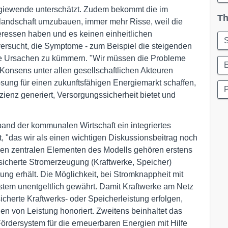
rgiewende unterschätzt. Zudem bekommt die im
Th
landschaft umzubauen, immer mehr Risse, weil die
teressen haben und es keinen einheitlichen
rsucht, die Symptome - zum Beispiel die steigenden
die Ursachen zu kümmern. "Wir müssen die Probleme
nsens unter allen gesellschaftlichen Akteuren
ösung für einen zukunftsfähigen Energiemarkt schaffen,
P
zienz generiert, Versorgungssicherheit bietet und
and der kommunalen Wirtschaft ein integriertes
, "das wir als einen wichtigen Diskussionsbeitrag noch
den zentralen Elementen des Modells gehören erstens
esicherte Stromerzeugung (Kraftwerke, Speicher)
ellung erhält. Die Möglichkeit, bei Stromknappheit mit
stem unentgeltlich gewährt. Damit Kraftwerke am Netz
icherte Kraftwerks- oder Speicherleistung erfolgen,
len von Leistung honoriert. Zweitens beinhaltet das
rdersystem für die erneuerbaren Energien mit Hilfe