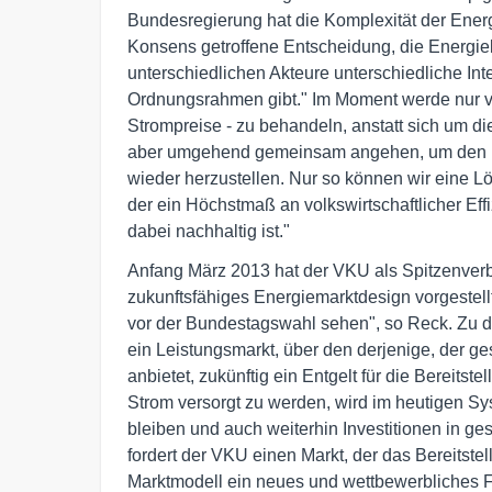
Bundesregierung hat die Komplexität der Ene
Konsens getroffene Entscheidung, die Energie
unterschiedlichen Akteure unterschiedliche In
Ordnungsrahmen gibt." Im Moment werde nur ve
Strompreise - zu behandeln, anstatt sich um 
aber umgehend gemeinsam angehen, um den Ko
wieder herzustellen. Nur so können wir eine L
der ein Höchstmaß an volkswirtschaftlicher Effi
dabei nachhaltig ist."
Anfang März 2013 hat der VKU als Spitzenverb
zukunftsfähiges Energiemarktdesign vorgestellt
vor der Bundestagswahl sehen", so Reck. Zu 
ein Leistungsmarkt, über den derjenige, der g
anbietet, zukünftig ein Entgelt für die Bereitst
Strom versorgt zu werden, wird im heutigen Sy
bleiben und auch weiterhin Investitionen in ges
fordert der VKU einen Markt, der das Bereitstel
Marktmodell ein neues und wettbewerbliches Fö