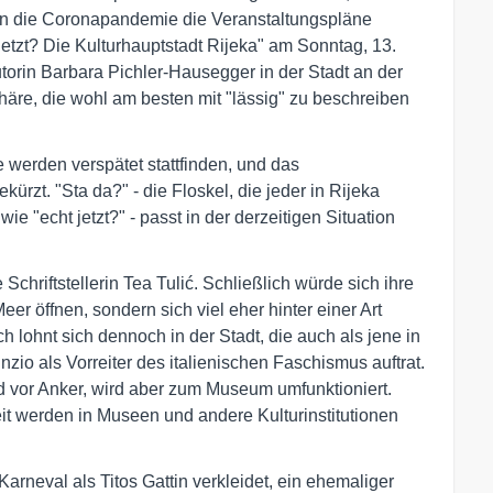
nn die Coronapandemie die Veranstaltungspläne
jetzt? Die Kulturhauptstadt Rijeka" am Sonntag, 13.
torin Barbara Pichler-Hausegger in der Stadt an der
häre, die wohl am besten mit "lässig" zu beschreiben
 werden verspätet stattfinden, und das
ürzt. "Sta da?" - die Floskel, die jeder in Rijeka
ie "echt jetzt?" - passt in der derzeitigen Situation
Schriftstellerin Tea Tulić. Schließlich würde sich ihre
er öffnen, sondern sich viel eher hinter einer Art
h lohnt sich dennoch in der Stadt, die auch als jene in
zio als Vorreiter des italienischen Faschismus auftrat.
end vor Anker, wird aber zum Museum umfunktioniert.
it werden in Museen und andere Kulturinstitutionen
Karneval als Titos Gattin verkleidet, ein ehemaliger