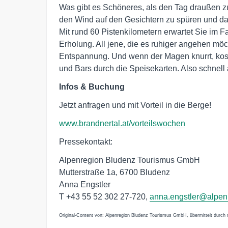
Was gibt es Schöneres, als den Tag draußen z
den Wind auf den Gesichtern zu spüren und dab
Mit rund 60 Pistenkilometern erwartet Sie im F
Erholung. All jene, die es ruhiger angehen mö
Entspannung. Und wenn der Magen knurrt, kost
und Bars durch die Speisekarten. Also schnell 
Infos & Buchung
Jetzt anfragen und mit Vorteil in die Berge!
www.brandnertal.at/vorteilswochen
Pressekontakt:
Alpenregion Bludenz Tourismus GmbH
Mutterstraße 1a, 6700 Bludenz
Anna Engstler
T +43 55 52 302 27-720,
anna.engstler@alpenr
Original-Content von: Alpenregion Bludenz Tourismus GmbH, übermittelt durch 