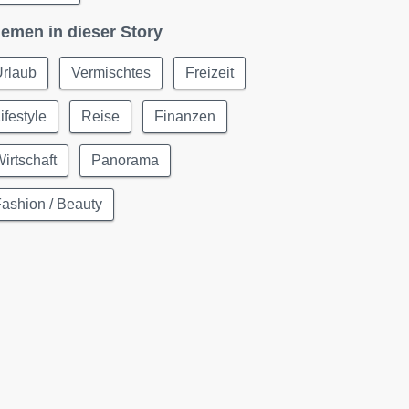
emen in dieser Story
Urlaub
Vermischtes
Freizeit
ifestyle
Reise
Finanzen
irtschaft
Panorama
ashion / Beauty