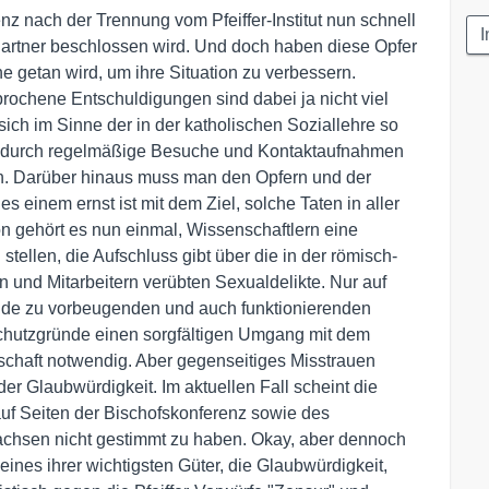
nz nach der Trennung vom Pfeiffer-Institut nun schnell
I
Partner beschlossen wird. Und doch haben diese Opfer
 getan wird, um ihre Situation zu verbessern.
ochene Entschuldigungen sind dabei ja nicht viel
sich im Sinne der in der katholischen Soziallehre so
wa durch regelmäßige Besuche und Kontaktaufnahmen
en. Darüber hinaus muss man den Opfern und der
s einem ernst ist mit dem Ziel, solche Taten in aller
on gehört es nun einmal, Wissenschaftlern eine
tellen, die Aufschluss gibt über die in der römisch-
n und Mitarbeitern verübten Sexualdelikte. Nur auf
nde zu vorbeugenden und auch funktionierenden
hutzgründe einen sorgfältigen Umgang mit dem
schaft notwendig. Aber gegenseitiges Misstrauen
r Glaubwürdigkeit. Im aktuellen Fall scheint die
f Seiten der Bischofskonferenz sowie des
achsen nicht gestimmt zu haben. Okay, aber dennoch
eines ihrer wichtigsten Güter, die Glaubwürdigkeit,