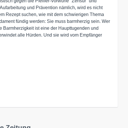
ristisch gegen die Pfeiffer-Vorwürfe "Zensur" und
Aufarbeitung und Prävention nämlich, wird es nicht
inem Rezept suchen, wie mit dem schwierigen Thema
ndament fündig werden: Sie muss barmherzig sein. Wer
Die Barmherzigkeit ist eine der Haupttugenden und
berwindet alle Hürden. Und sie wird vom Empfänger
he Zeitung