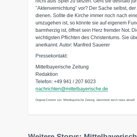
nicht aufs Spiel zu setzen. Geht sie deshalb ju
"Aktenvernichtung" vor? Der Sache selbst, der 
dienen. Sollte die Kirche immer noch nach e
umzugehen ist, so könnte sie auf eigenem Fu
barmherzig ist, öffnet sein Herz fremder Not. 
wichtigsten Pflichten des Christentums. Sie ü
anerkannt. Autor: Manfred Sauerer
Pressekontakt:
Mittelbayerische Zeitung
Redaktion
Telefon: +49 941 / 207 6023
nachrichten@mittelbayerische.de
Original-Content von: Mittelbayerische Zeitung, übermittelt durch news aktuell
Weitere Storys: Mittelbayerisc