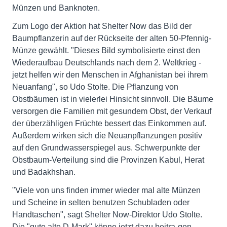
Münzen und Banknoten.
Zum Logo der Aktion hat Shelter Now das Bild der
Baumpflanzerin auf der Rückseite der alten 50-Pfennig-
Münze gewählt. "Dieses Bild symbolisierte einst den
Wiederaufbau Deutschlands nach dem 2. Weltkrieg -
jetzt helfen wir den Menschen in Afghanistan bei ihrem
Neuanfang", so Udo Stolte. Die Pflanzung von
Obstbäumen ist in vielerlei Hinsicht sinnvoll. Die Bäume
versorgen die Familien mit gesundem Obst, der Verkauf
der überzähligen Früchte bessert das Einkommen auf.
Außerdem wirken sich die Neuanpflanzungen positiv
auf den Grundwasserspiegel aus. Schwerpunkte der
Obstbaum-Verteilung sind die Provinzen Kabul, Herat
und Badakhshan.
"Viele von uns finden immer wieder mal alte Münzen
und Scheine in selten benutzen Schubladen oder
Handtaschen", sagt Shelter Now-Direktor Udo Stolte.
Die "gute alte D-Mark" könne jetzt dazu beitra-gen,