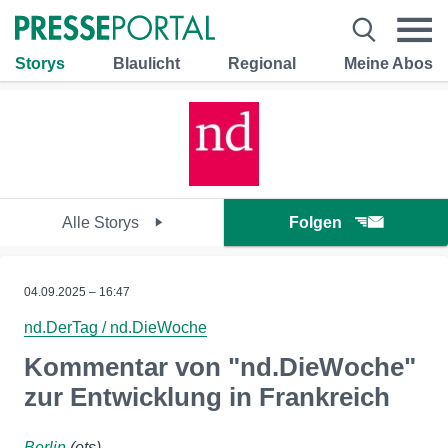
Storys
Blaulicht
Regional
Meine Abos
Alle Storys
Folgen
04.09.2025 – 16:47
nd.DerTag / nd.DieWoche
Kommentar von "nd.DieWoche"
zur Entwicklung in Frankreich
Berlin
(ots)