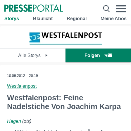
Storys
Blaulicht
Regional
Meine Abos
Alle Storys
Folgen
10.09.2012 – 20:19
Westfalenpost
Westfalenpost: Feine
Nadelstiche Von Joachim Karpa
Hagen
(ots)