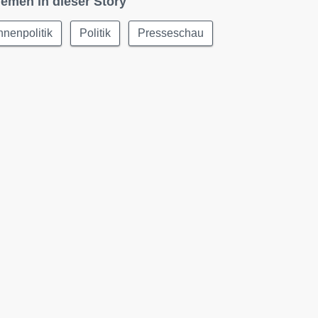
emen in dieser Story
nnenpolitik
Politik
Presseschau