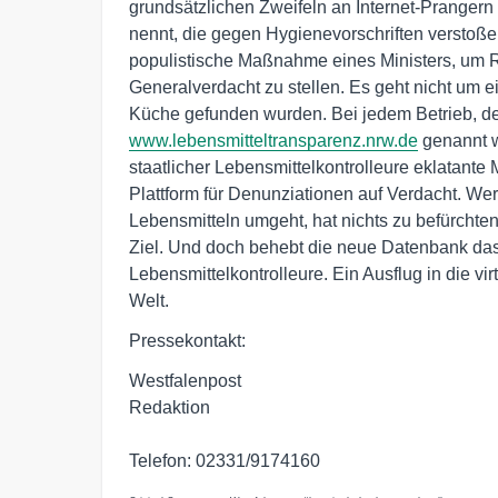
grundsätzlichen Zweifeln an Internet-Prangern 
nennt, die gegen Hygienevorschriften verstoßen
populistische Maßnahme eines Ministers, um R
Generalverdacht zu stellen. Es geht nicht um ein
Küche gefunden wurden. Bei jedem Betrieb, der
www.lebensmitteltransparenz.nrw.de
genannt w
staatlicher Lebensmittelkontrolleure eklatante M
Plattform für Denunziationen auf Verdacht. Wer 
Lebensmitteln umgeht, hat nichts zu befürchten
Ziel. Und doch behebt die neue Datenbank das
Lebensmittelkontrolleure. Ein Ausflug in die vi
Welt.
Pressekontakt:
Westfalenpost
Redaktion
Telefon: 02331/9174160