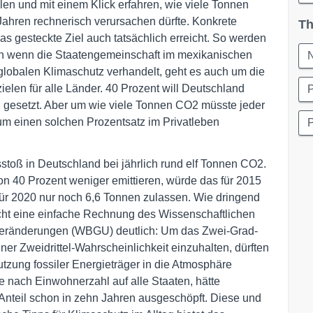
len und mit einem Klick erfahren, wie viele Tonnen
ren rechnerisch verursachen dürfte. Konkrete
Th
 gesteckte Ziel auch tatsächlich erreicht. So werden
Denn wenn die Staatengemeinschaft im mexikanischen
N
obalen Klimaschutz verhandelt, geht es auch um die
len für alle Länder. 40 Prozent will Deutschland
l gesetzt. Aber um wie viele Tonnen CO2 müsste jeder
um einen solchen Prozentsatz im Privatleben
P
sstoß in Deutschland bei jährlich rund elf Tonnen CO2.
n 40 Prozent weniger emittieren, würde das für 2015
ür 2020 nur noch 6,6 Tonnen zulassen. Wie dringend
cht eine einfache Rechnung des Wissenschaftlichen
veränderungen (WBGU) deutlich: Um das Zwei-Grad-
er Zweidrittel-Wahrscheinlichkeit einzuhalten, dürften
zung fossiler Energieträger in die Atmosphäre
e nach Einwohnerzahl auf alle Staaten, hätte
Anteil schon in zehn Jahren ausgeschöpft. Diese und