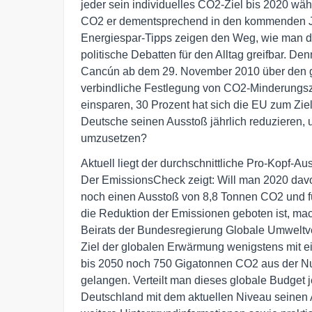
jeder sein individuelles CO2-Ziel bis 2020 wäh
CO2 er dementsprechend in den kommenden Jah
Energiespar-Tipps zeigen den Weg, wie man das
politische Debatten für den Alltag greifbar. 
Cancún ab dem 29. November 2010 über den gl
verbindliche Festlegung von CO2-Minderungszie
einsparen, 30 Prozent hat sich die EU zum Zie
Deutsche seinen Ausstoß jährlich reduzieren, 
umzusetzen?
Aktuell liegt der durchschnittliche Pro-Kopf-Au
Der EmissionsCheck zeigt: Will man 2020 davo
noch einen Ausstoß von 8,8 Tonnen CO2 und f
die Reduktion der Emissionen geboten ist, ma
Beirats der Bundesregierung Globale Umwelt
Ziel der globalen Erwärmung wenigstens mit ein
bis 2050 noch 750 Gigatonnen CO2 aus der Nut
gelangen. Verteilt man dieses globale Budget j
Deutschland mit dem aktuellen Niveau seinen 