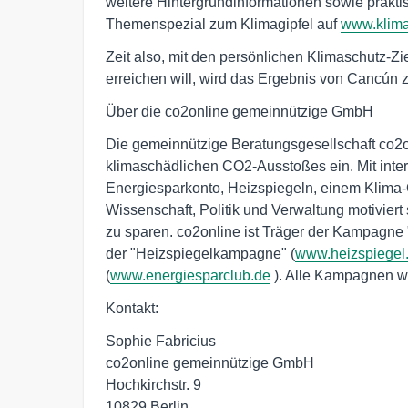
weitere Hintergrundinformationen sowie praktis
Themenspezial zum Klimagipfel auf
www.klima
Zeit also, mit den persönlichen Klimaschutz-Z
erreichen will, wird das Ergebnis von Cancún 
Über die co2online gemeinnützige GmbH
Die gemeinnützige Beratungsgesellschaft co2o
klimaschädlichen CO2-Ausstoßes ein. Mit inte
Energiesparkonto, Heizspiegeln, einem Klima-Q
Wissenschaft, Politik und Verwaltung motiviert
zu sparen. co2online ist Träger der Kampagne 
der "Heizspiegelkampagne" (
www.heizspiegel
(
www.energiesparclub.de
). Alle Kampagnen w
Kontakt:
Sophie Fabricius
co2online gemeinnützige GmbH
Hochkirchstr. 9
10829 Berlin