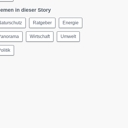
emen in dieser Story
aturschutz
Ratgeber
Energie
Panorama
Wirtschaft
Umwelt
olitik