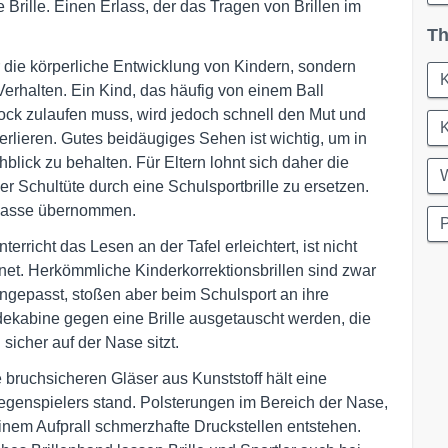
 Brille. Einen Erlass, der das Tragen von Brillen im
Th
r die körperliche Entwicklung von Kindern, sondern
erhalten. Ein Kind, das häufig von einem Ball
 Bock zulaufen muss, wird jedoch schnell den Mut und
rlieren. Gutes beidäugiges Sehen ist wichtig, um in
blick zu behalten. Für Eltern lohnt sich daher die
W
er Schultüte durch eine Schulsportbrille zu ersetzen.
nkasse übernommen.
erricht das Lesen an der Tafel erleichtert, ist nicht
gnet. Herkömmliche Kinderkorrektionsbrillen sind zwar
gepasst, stoßen aber beim Schulsport an ihre
dekabine gegen eine Brille ausgetauscht werden, die
icher auf der Nase sitzt.
e bruchsicheren Gläser aus Kunststoff hält eine
egenspielers stand. Polsterungen im Bereich der Nase,
inem Aufprall schmerzhafte Druckstellen entstehen.