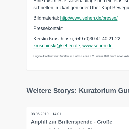
Eine rutschfeste Nasenauflage und ein elastisc
schnellen, ruckartigen oder Über-Kopf-Bewegu
Bildmaterial:
http://www.sehen.de/presse/
Pressekontakt:
Kerstin Kruschinski, +49 (0)30 41 40 21-22
kruschinski@sehen.de
,
www.sehen.de
Original-Content von: Kuratorium Gutes Sehen e.V., übermittelt durch news aktu
Weitere Storys: Kuratorium Gu
08.06.2010 – 14:01
Anpfiff zur Brillenspende - Große