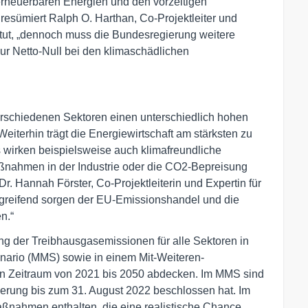
erneuerbaren Energien und den vorzeitigen
resümiert Ralph O. Harthan, Co-Projektleiter und
itut, „dennoch muss die Bundesregierung weitere
ur Netto-Null bei den klimaschädlichen
 verschiedenen Sektoren einen unterschiedlich hohen
iterhin trägt die Energiewirtschaft am stärksten zu
 wirken beispielsweise auch klimafreundliche
ßnahmen in der Industrie oder die CO2-Bepreisung
r. Hannah Förster, Co-Projektleiterin und Expertin für
ergreifend sorgen der EU-Emissionshandel und die
n.“
g der Treibhausgas­emissionen für alle Sektoren in
ario (MMS) sowie in einem Mit-Weiteren-
 Zeitraum von 2021 bis 2050 abdecken. Im MMS sind
erung bis zum 31. August 2022 beschlossen hat. Im
ßnahmen enthalten, die eine realistische Chance