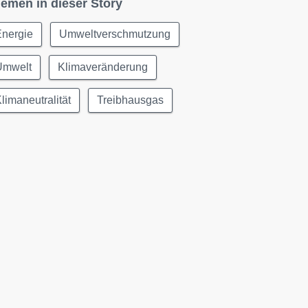
emen in dieser Story
Energie
Umweltverschmutzung
Umwelt
Klimaveränderung
limaneutralität
Treibhausgas