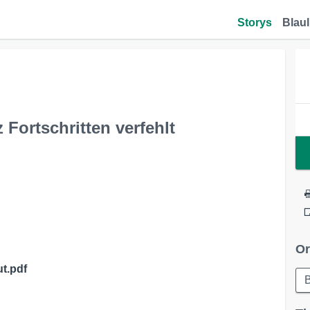
Storys
Blaul
 Fortschritten verfehlt
Or
t.pdf
B