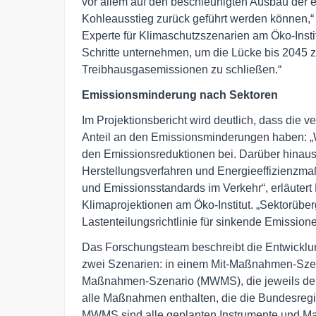
vor allem auf den beschleunigten Ausbau der 
Kohleausstieg zurück geführt werden können,“ 
Experte für Klimaschutzszenarien am Öko-Inst
Schritte unternehmen, um die Lücke bis 2045 z
Treibhausgasemissionen zu schließen.“
Emissionsminderung nach Sektoren
Im Projektionsbericht wird deutlich, dass die
Anteil an den Emissionsminderungen haben: „We
den Emissionsreduktionen bei. Darüber hinaus
Herstellungsverfahren und Energieeffizienzma
und Emissionsstandards im Verkehr“, erläutert D
Klimaprojektionen am Öko-Institut. „Sektorüb
Lastenteilungsrichtlinie für sinkende Emissione
Das Forschungsteam beschreibt die Entwicklun
zwei Szenarien: in einem Mit-Maßnahmen-Szen
Maßnahmen-Szenario (MWMS), die jeweils den
alle Maßnahmen enthalten, die die Bundesregi
MWMS sind alle geplanten Instrumente und Ma