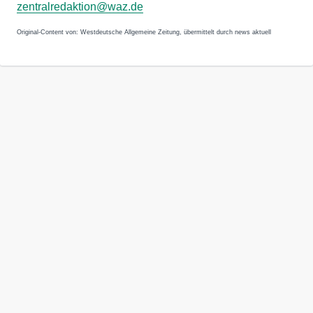
zentralredaktion@waz.de
Original-Content von: Westdeutsche Allgemeine Zeitung, übermittelt durch news aktuell