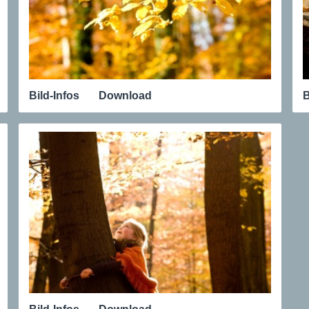
Bild-Infos
Download
B