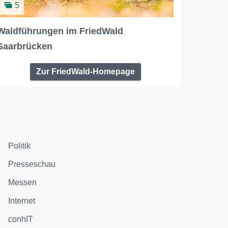
5
Waldführungen im FriedWald
Saarbrücken
Zur FriedWald-Homepage
Politik
Presseschau
Messen
Internet
conhIT