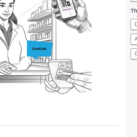
Th
D
G