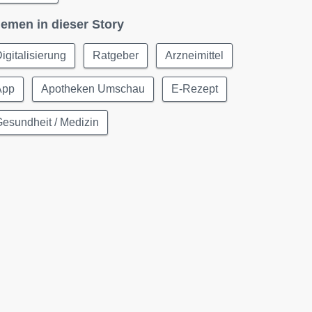
emen in dieser Story
igitalisierung
Ratgeber
Arzneimittel
App
Apotheken Umschau
E-Rezept
esundheit / Medizin