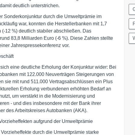
damit deutlich unterstrichen.
G
r Sonderkonjunktur durch die Umweltprämie im
ckläufig war, konnten die Herstellerbanken mit 1,7
F
(-12 %) deutlich stabiler abschließen. Das
nd 83,8 Milliarden Euro (-6 %). Diese Zahlen stellte
W
einer Jahrespressekonferenz vor.
eschäft
sich eine deutliche Erholung der Konjunktur wider: Bei
utobanken mit 122.000 Neuverträgen Steigerungen von
n sie mit rund 511.000 Vertragsabschlüssen ein Plus
junkturellen Erholung verbundenen erhöhten Bedarf an
tzt, um verstärkt in die Modernisierung und
eren - und dies insbesondere mit der Bank ihrer
cher des Arbeitskreises Autobanken (AKA).
 Vorzieheffekten aufgrund der Umweltprämie
Vorzieheffekte durch die Umweltprämie starke