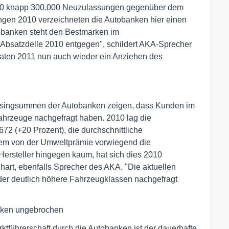
2010 knapp 300.000 Neuzulassungen gegenüber dem
ungen 2010 verzeichneten die Autobanken hier einen
obanken steht den Bestmarken im
 Absatzdelle 2010 entgegen", schildert AKA-Sprecher
onaten 2011 nun auch wieder ein Anziehen des
easingsummen der Autobanken zeigen, dass Kunden im
ahrzeuge nachgefragt haben. 2010 lag die
72 (+20 Prozent), die durchschnittliche
dem von der Umweltprämie vorwiegend die
ersteller hingegen kaum, hat sich dies 2010
nhart, ebenfalls Sprecher des AKA. "Die aktuellen
er deutlich höhere Fahrzeugklassen nachgefragt
anken ungebrochen
ktführerschaft durch die Autobanken ist der dauerhafte