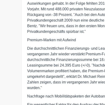
Auswirkungen gehabt. In der Folge fehlten 
Vorjahr. Mit rund 488.000 privaten Neuzulass
Rückgang von -38 Prozent. "Auch bei den Aut
Privatkundengeschäft 2009 nun eine deutliche
Bentz. "Wir freuen uns, dass in den ersten M
Privatkundengeschäfts spürbar ist."
Premium-Marken mit Aufwind
Die durchschnittlichen Finanzierungs- und L
vergangenen Jahr wieder verstärkt Premium-F
durchschnittliche Finanzierungssumme bei 18.6
Leasingsumme bei 24.395 Euro (+/-0). "Nach
Volumenmarken profitiert haben, die Premium-H
umgekehrt dargestellt", erklärt Dr. Michael Rei
Zahlen zeigen, dass im vergangenen Jahr wied
wurden."
Nachfrage nach Mobilitätspaketen der Autob
Ein wesentlicher Faktor für den Ausbau der Mar