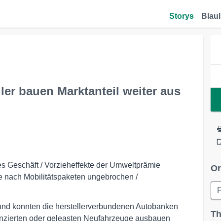
Storys
Blaul
er bauen Marktanteil weiter aus
hes Geschäft / Vorzieheffekte der Umweltprämie
Or
 nach Mobilitätspaketen ungebrochen /
F
and konnten die herstellerverbundenen Autobanken
Th
inanzierten oder geleasten Neufahrzeuge ausbauen