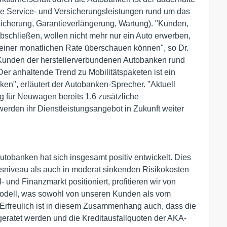
che Service- und Versicherungsleistungen rund um das
sicherung, Garantieverlängerung, Wartung). "Kunden,
abschließen, wollen nicht mehr nur ein Auto erwerben,
einer monatlichen Rate überschauen können", so Dr.
 Kunden der herstellerverbundenen Autobanken rund
Der anhaltende Trend zu Mobilitätspaketen ist ein
en", erläutert der Autobanken-Sprecher. "Aktuell
g für Neuwagen bereits 1,6 zusätzliche
werden ihr Dienstleistungsangebot in Zukunft weiter
utobanken hat sich insgesamt positiv entwickelt. Dies
nsniveau als auch in moderat sinkenden Risikokosten
- und Finanzmarkt positioniert, profitieren wir von
modell, was sowohl von unseren Kunden als vom
t. Erfreulich ist in diesem Zusammenhang auch, dass die
eratet werden und die Kreditausfallquoten der AKA-