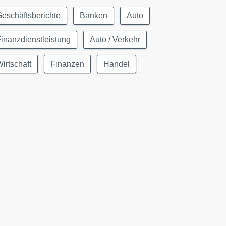
eschäftsberichte
Banken
Auto
inanzdienstleistung
Auto / Verkehr
irtschaft
Finanzen
Handel