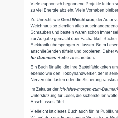
Viele euphorisch begonnene Projekte leiden sch
zu viel Energie abzieht. Viele Vorhaben bleib
Zu Unrecht, wie
Gerd Weichhaus
, der Autor 
Weichhaus so ziemlich alles auseinandergenom
Schrauben und basteln waren schon immer sein
zur Aufgabe gemacht über Fachartikel, Bücher
Elektronik überspringen zu lassen. Beim Lesen
anschließenden tüfteln und probieren. Daher w
für Dummies
-Reihe zu schreiben.
Ein Buch für alle, die ihre Bastelfähigkeiten
ebenso wie den Hobbyhandwerker, der in seine
Nerven überlasten oder die Sicherung rausknal
Im Zeitalter der
Ich-fahre-morgen-zum-Baumar
Unterstützung für Leser, die sicherstellen wol
Anschlusses führt.
Vielleicht ist dieses Buch auch für Ihr Publiku
Wir würden uns freuen, wenn Sie sich das Pro