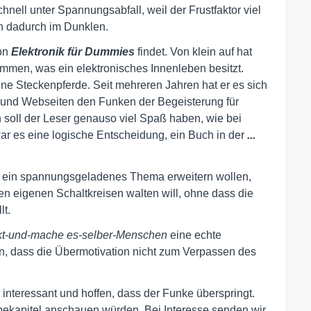
nell unter Spannungsabfall, weil der Frustfaktor viel
en dadurch im Dunklen.
von
Elektronik für Dummies
findet. Von klein auf hat
men, was ein elektronisches Innenleben besitzt.
e Steckenpferde. Seit mehreren Jahren hat er es sich
 und Webseiten den Funken der Begeisterung für
 soll der Leser genauso viel Spaß haben, wie bei
ar es eine logische Entscheidung, ein Buch in der
...
 um ein spannungsgeladenes Thema erweitern wollen,
n eigenen Schaltkreisen walten will, ohne dass die
lt.
kt-und-mache es-selber-Menschen
eine echte
len, dass die Übermotivation nicht zum Verpassen des
m interessant und hoffen, dass der Funke überspringt.
bekapitel anschauen würden. Bei Interesse senden wir