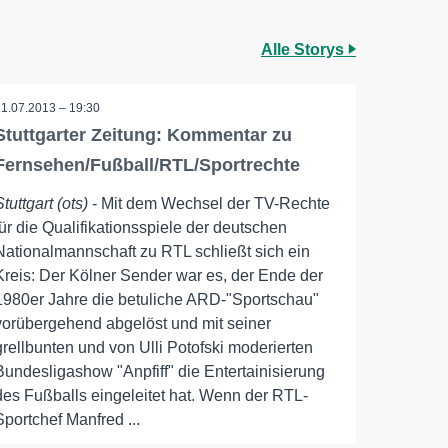
Alle Storys
11.07.2013 – 19:30
Stuttgarter Zeitung: Kommentar zu
Fernsehen/Fußball/RTL/Sportrechte
Stuttgart (ots)
- Mit dem Wechsel der TV-Rechte
für die Qualifikationsspiele der deutschen
Nationalmannschaft zu RTL schließt sich ein
Kreis: Der Kölner Sender war es, der Ende der
1980er Jahre die betuliche ARD-"Sportschau"
vorübergehend abgelöst und mit seiner
grellbunten und von Ulli Potofski moderierten
Bundesligashow "Anpfiff" die Entertainisierung
des Fußballs eingeleitet hat. Wenn der RTL-
Sportchef Manfred ...