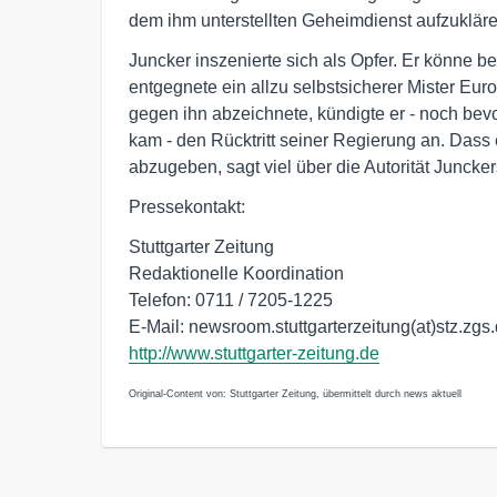
dem ihm unterstellten Geheimdienst aufzukläre
Juncker inszenierte sich als Opfer. Er könne b
entgegnete ein allzu selbstsicherer Mister Euro
gegen ihn abzeichnete, kündigte er - noch bev
kam - den Rücktritt seiner Regierung an. Dass
abzugeben, sagt viel über die Autorität Junck
Pressekontakt:
Stuttgarter Zeitung
Redaktionelle Koordination
Telefon: 0711 / 7205-1225
E-Mail: newsroom.stuttgarterzeitung(at)stz.zgs
http://www.stuttgarter-zeitung.de
Original-Content von: Stuttgarter Zeitung, übermittelt durch news aktuell