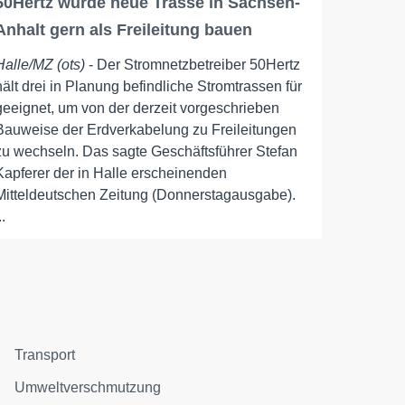
50Hertz würde neue Trasse in Sachsen-
Anhalt gern als Freileitung bauen
Halle/MZ (ots)
- Der Stromnetzbetreiber 50Hertz
hält drei in Planung befindliche Stromtrassen für
geeignet, um von der derzeit vorgeschrieben
Bauweise der Erdverkabelung zu Freileitungen
zu wechseln. Das sagte Geschäftsführer Stefan
Kapferer der in Halle erscheinenden
Mitteldeutschen Zeitung (Donnerstagausgabe).
..
Transport
Umweltverschmutzung