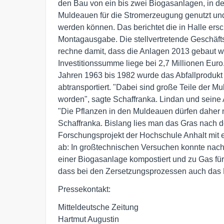
den Bau von ein bis zwei Biogasanlagen, in de
Muldeauen für die Stromerzeugung genutzt und 
werden können. Das berichtet die in Halle ersc
Montagausgabe. Die stellvertretende Geschäftsf
rechne damit, dass die Anlagen 2013 gebaut w
Investitionssumme liege bei 2,7 Millionen Euro.
Jahren 1963 bis 1982 wurde das Abfallproduk
abtransportiert. "Dabei sind große Teile der M
worden", sagte Schaffranka. Lindan und seine A
"Die Pflanzen in den Muldeauen dürfen daher n
Schaffranka. Bislang lies man das Gras nach d
Forschungsprojekt der Hochschule Anhalt mit e
ab: In großtechnischen Versuchen konnte nac
einer Biogasanlage kompostiert und zu Gas fü
dass bei den Zersetzungsprozessen auch das H
Pressekontakt:
Mitteldeutsche Zeitung
Hartmut Augustin