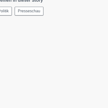
emen in dieser Story
olitik
Presseschau