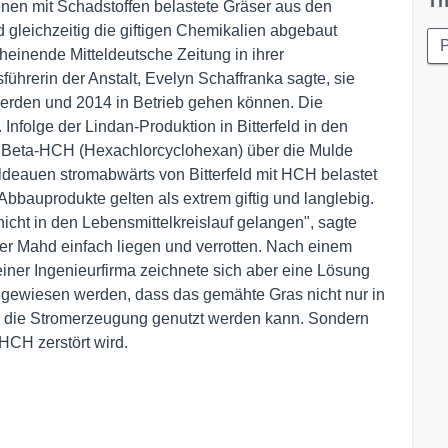
Th
nen mit Schadstoffen belastete Gräser aus den
gleichzeitig die giftigen Chemikalien abgebaut
P
heinende Mitteldeutsche Zeitung in ihrer
ührerin der Anstalt, Evelyn Schaffranka sagte, sie
erden und 2014 in Betrieb gehen können. Die
 Infolge der Lindan-Produktion in Bitterfeld in den
t Beta-HCH (Hexachlorcyclohexan) über die Mulde
uldeauen stromabwärts von Bitterfeld mit HCH belastet
bbauprodukte gelten als extrem giftig und langlebig.
icht in den Lebensmittelkreislauf gelangen", sagte
er Mahd einfach liegen und verrotten. Nach einem
iner Ingenieurfirma zeichnete sich aber eine Lösung
hgewiesen werden, dass das gemähte Gras nicht nur in
r die Stromerzeugung genutzt werden kann. Sondern
CH zerstört wird.