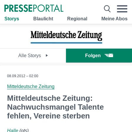
Storys
Blaulicht
Regional
Meine Abos
Alle Storys
Folgen
08.09.2012 – 02:00
Mitteldeutsche Zeitung
Mitteldeutsche Zeitung:
Nachwuchsmangel Talente
fehlen, Vereine sterben
Halle
(ots)