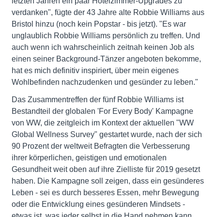
letzten Jahren ein paar Hotelzimmer-Upgrades zu
verdanken", fügte der 43 Jahre alte Robbie Williams aus
Bristol hinzu (noch kein Popstar - bis jetzt). "Es war
unglaublich Robbie Williams persönlich zu treffen. Und
auch wenn ich wahrscheinlich zeitnah keinen Job als
einen seiner Background-Tänzer angeboten bekomme,
hat es mich definitiv inspiriert, über mein eigenes
Wohlbefinden nachzudenken und gesünder zu leben."
Das Zusammentreffen der fünf Robbie Williams ist
Bestandteil der globalen 'For Every Body' Kampagne
von WW, die zeitgleich im Kontext der aktuellen "WW
Global Wellness Survey" gestartet wurde, nach der sich
90 Prozent der weltweit Befragten die Verbesserung
ihrer körperlichen, geistigen und emotionalen
Gesundheit weit oben auf ihre Zielliste für 2019 gesetzt
haben. Die Kampagne soll zeigen, dass ein gesünderes
Leben - sei es durch besseres Essen, mehr Bewegung
oder die Entwicklung eines gesünderen Mindsets -
etwas ist, was jeder selbst in die Hand nehmen kann.