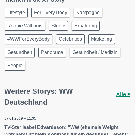
Lifestyle
For Every Body
Kampagne
Robbie Williams
Studie
Ernährung
#WWForEveryBody
Celebrities
Marketing
Gesundheit
Panorama
Gesundheit / Medizin
People
Weitere Storys: WW
Alle
Deutschland
17.01.2019 – 11:35
TV-Star Isabel Edvardsson: "WW (ehemals Weight
Watchers) ist mein Kompass für ein gesundes Leben!"