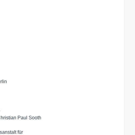
in 



ristian Paul Sooth

nstalt für
