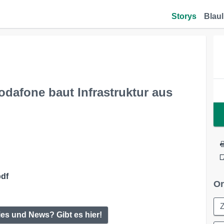
Storys
Blaul
Vodafone baut Infrastruktur aus
pdf
Or
Z
ies und News? Gibt es hier!