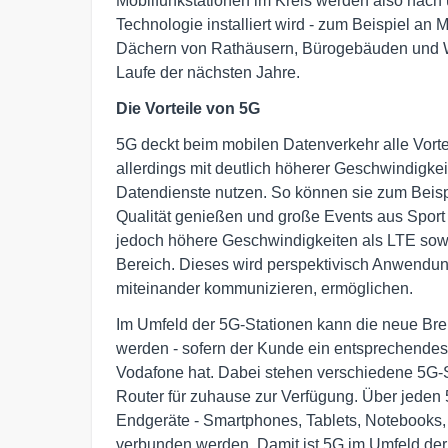
Mobilfunkstationen im Kreis werden also nach 
Technologie installiert wird - zum Beispiel an
Dächern von Rathäusern, Bürogebäuden und Wo
Laufe der nächsten Jahre.
Die Vorteile von 5G
5G deckt beim mobilen Datenverkehr alle Vorte
allerdings mit deutlich höherer Geschwindigke
Datendienste nutzen. So können sie zum Beis
Qualität genießen und große Events aus Sport u
jedoch höhere Geschwindigkeiten als LTE sowi
Bereich. Dieses wird perspektivisch Anwendun
miteinander kommunizieren, ermöglichen.
Im Umfeld der 5G-Stationen kann die neue Bre
werden - sofern der Kunde ein entsprechendes
Vodafone hat. Dabei stehen verschiedene 5G-
Router für zuhause zur Verfügung. Über jeden 
Endgeräte - Smartphones, Tablets, Notebooks, 
verbunden werden. Damit ist 5G im Umfeld der S