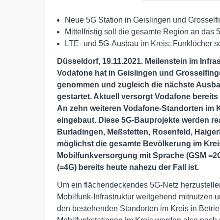
Neue 5G Station in Geislingen und Grossel
Mittelfristig soll die gesamte Region an d
LTE- und 5G-Ausbau im Kreis: Funklöcher sc
Düsseldorf, 19.11.2021. Meilenstein im Infra
Vodafone hat in Geislingen und Grosselfing
genommen
und zugleich die nächste Ausba
gestartet. Aktuell versorgt Vodafone bereit
An zehn weiteren Vodafone-Standorten im Kr
eingebaut. Diese 5G-Bauprojekte werden reali
Burladingen, Meßstetten, Rosenfeld, Haigerlo
möglichst die gesamte Bevölkerung im Kreis
Mobilfunkversorgung mit Sprache (GSM =2G
(=4G) bereits heute nahezu der Fall ist.
Um ein flächendeckendes 5G-Netz herzustellen
Mobilfunk-Infrastruktur weitgehend mitnutzen 
den bestehenden Standorten im Kreis in Betri