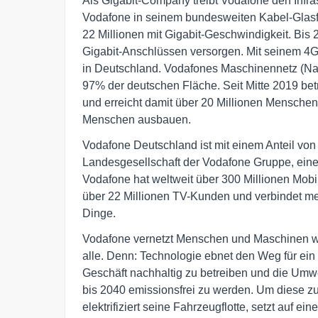
Als Gigabit-Company treibt Vodafone den Infra
Vodafone in seinem bundesweiten Kabel-Glasfa
22 Millionen mit Gigabit-Geschwindigkeit. Bis 
Gigabit-Anschlüssen versorgen. Mit seinem 4G
in Deutschland. Vodafones Maschinennetz (Narro
97% der deutschen Fläche. Seit Mitte 2019 bet
und erreicht damit über 20 Millionen Menschen
Menschen ausbauen.
Vodafone Deutschland ist mit einem Anteil v
Landesgesellschaft der Vodafone Gruppe, ein
Vodafone hat weltweit über 300 Millionen Mob
über 22 Millionen TV-Kunden und verbindet meh
Dinge.
Vodafone vernetzt Menschen und Maschinen wel
alle. Denn: Technologie ebnet den Weg für ein 
Geschäft nachhaltig zu betreiben und die Umwe
bis 2040 emissionsfrei zu werden. Um diese z
elektrifiziert seine Fahrzeugflotte, setzt auf ein