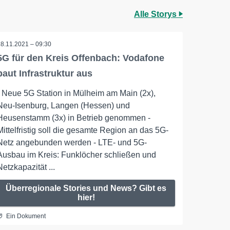
Alle Storys
18.11.2021 – 09:30
5G für den Kreis Offenbach: Vodafone
baut Infrastruktur aus
- Neue 5G Station in Mülheim am Main (2x),
Neu-Isenburg, Langen (Hessen) und
Heusenstamm (3x) in Betrieb genommen -
Mittelfristig soll die gesamte Region an das 5G-
Netz angebunden werden - LTE- und 5G-
Ausbau im Kreis: Funklöcher schließen und
Netzkapazität ...
Überregionale Stories und News? Gibt es
hier!
Ein Dokument