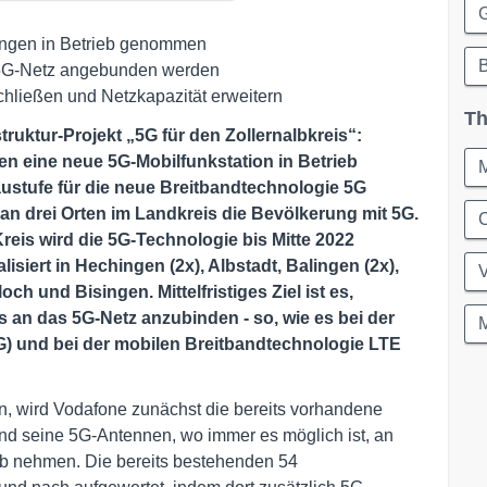
G
fingen in Betrieb genommen
as 5G-Netz angebunden werden
hließen und Netzkapazität erweitern
Th
struktur-Projekt „5G für den Zollernalbkreis“:
en eine neue 5G-Mobilfunkstation in Betrieb
ustufe für die neue Breitbandtechnologie 5G
s an drei Orten im Landkreis die Bevölkerung mit 5G.
C
eis wird die 5G-Technologie bis Mitte 2022
siert in Hechingen (2x), Albstadt, Balingen (2x),
ch und Bisingen. Mittelfristiges Ziel ist es,
 an das 5G-Netz anzubinden - so, wie es bei der
) und bei der mobilen Breitbandtechnologie LTE
, wird Vodafone zunächst die bereits vorhandene
und seine 5G-Antennen, wo immer es möglich ist, an
eb nehmen. Die bereits bestehenden 54