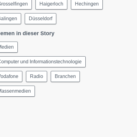
rosselfingen
Haigerloch
Hechingen
Balingen
Düsseldorf
emen in dieser Story
Medien
omputer und Informationstechnologie
Vodafone
Radio
Branchen
Massenmedien