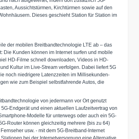
und nach aufgewertet, indem dort zusätzlich 5G-
 Masten, Aussichtstürmen, Kirchtürmen sowie auf den
hnhäusern. Dieses geschieht Station für Station im
ile der mobilen Breitbandtechnologie LTE ab – das
it: Die Kunden können im Internet surfen und mobile
piel HD-Filme schnell downloaden, Videos in HD-
nd Kultur im Live-Stream verfolgen. Dabei liefert 5G
e noch niedrigere Latenzzeiten im Millisekunden-
gen wie zum Beispiel selbstfahrende Autos, die
itbandtechnologie von jedermann vor Ort genutzt
 5G-Endgerät und einen aktuellen Laufzeitvertrag von
Smartphone-Modelle für unterwegs oder auch ein 5G-
5G-Router können gleichzeitig mehrere (bis zu 64)
Fernseher usw. - mit dem 5G-Breitband-Internet
tationen bei der Internetversorgung eine Alternative