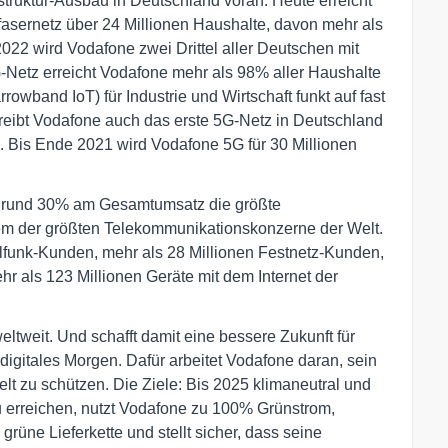
struktur-Ausbau in Deutschland voran: Heute erreicht
sernetz über 24 Millionen Haushalte, davon mehr als
2022 wird Vodafone zwei Drittel aller Deutschen mit
-Netz erreicht Vodafone mehr als 98% aller Haushalte
wband IoT) für Industrie und Wirtschaft funkt auf fast
reibt Vodafone auch das erste 5G-Netz in Deutschland
. Bis Ende 2021 wird Vodafone 5G für 30 Millionen
on rund 30% am Gesamtumsatz die größte
em der größten Telekommunikationskonzerne der Welt.
ilfunk-Kunden, mehr als 28 Millionen Festnetz-Kunden,
r als 123 Millionen Geräte mit dem Internet der
tweit. Und schafft damit eine bessere Zukunft für
digitales Morgen. Dafür arbeitet Vodafone daran, sein
lt zu schützen. Die Ziele: Bis 2025 klimaneutral und
u erreichen, nutzt Vodafone zu 100% Grünstrom,
e grüne Lieferkette und stellt sicher, dass seine