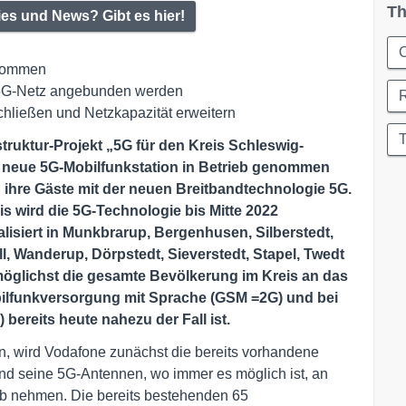
Th
ies und News? Gibt es hier!
C
enommen
as 5G-Netz angebunden werden
hließen und Netzkapazität erweitern
T
struktur-Projekt „5G für den Kreis Schleswig-
e neue 5G-Mobilfunkstation in Betrieb genommen
 ihre Gäste mit der neuen Breitbandtechnologie 5G.
s wird die 5G-Technologie bis Mitte 2022
lisiert in Munkbrarup, Bergenhusen, Silberstedt,
ll, Wanderup, Dörpstedt, Sieverstedt, Stapel, Twedt
s, möglichst die gesamte Bevölkerung im Kreis an das
obilfunkversorgung mit Sprache (GSM =2G) und bei
bereits heute nahezu der Fall ist.
, wird Vodafone zunächst die bereits vorhandene
und seine 5G-Antennen, wo immer es möglich ist, an
eb nehmen. Die bereits bestehenden 65