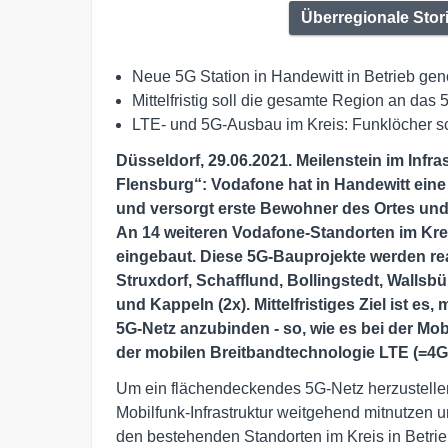
Überregionale Stor
Neue 5G Station in Handewitt in Betrieb g
Mittelfristig soll die gesamte Region an d
LTE- und 5G-Ausbau im Kreis: Funklöcher sc
Düsseldorf, 29.06.2021. Meilenstein im Infra
Flensburg“: Vodafone hat in Handewitt ein
und versorgt erste Bewohner des Ortes und
An 14 weiteren Vodafone-Standorten im Krei
eingebaut. Diese 5G-Bauprojekte werden rea
Struxdorf, Schafflund, Bollingstedt, Wallsbü
und Kappeln (2x). Mittelfristiges Ziel ist e
5G-Netz anzubinden - so, wie es bei der M
der mobilen Breitbandtechnologie LTE (=4G) 
Um ein flächendeckendes 5G-Netz herzustellen
Mobilfunk-Infrastruktur weitgehend mitnutzen 
den bestehenden Standorten im Kreis in Betri