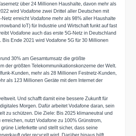
sernetz über 24 Millionen Haushalte, davon mehr als
2022 wird Vodafone zwei Drittel aller Deutschen mit
-Netz erreicht Vodafone mehr als 98% aller Haushalte
wband IoT) für Industrie und Wirtschaft funkt auf fast
reibt Vodafone auch das erste 5G-Netz in Deutschland
. Bis Ende 2021 wird Vodafone 5G für 30 Millionen
on rund 30% am Gesamtumsatz die größte
em der größten Telekommunikationskonzerne der Welt.
ilfunk-Kunden, mehr als 28 Millionen Festnetz-Kunden,
r als 123 Millionen Geräte mit dem Internet der
tweit. Und schafft damit eine bessere Zukunft für
digitales Morgen. Dafür arbeitet Vodafone daran, sein
lt zu schützen. Die Ziele: Bis 2025 klimaneutral und
u erreichen, nutzt Vodafone zu 100% Grünstrom,
e grüne Lieferkette und stellt sicher, dass seine
verkauft oder recycelt wird. Darüber hinaus hilft