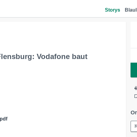
Storys
Blaul
Flensburg: Vodafone baut
Or
.pdf
K