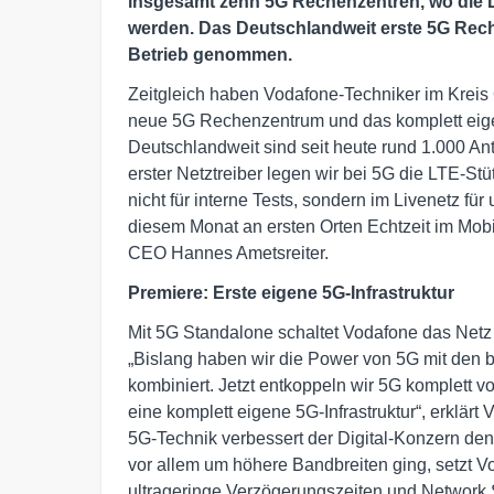
insgesamt zehn 5G Rechenzentren, wo die Da
werden. Das Deutschlandweit erste 5G Rech
Betrieb genommen.
Zeitgleich haben Vodafone-Techniker im Kreis
neue 5G Rechenzentrum und das komplett eig
Deutschlandweit sind seit heute rund 1.000 Ant
erster Netztreiber legen wir bei 5G die LTE-St
nicht für interne Tests, sondern im Livenetz fü
diesem Monat an ersten Orten Echtzeit im Mobi
CEO Hannes Ametsreiter.
Premiere: Erste eigene 5G-Infrastruktur
Mit 5G Standalone schaltet Vodafone das Netz
„Bislang haben wir die Power von 5G mit den 
kombiniert. Jetzt entkoppeln wir 5G komplett v
eine komplett eigene 5G-Infrastruktur“, erklär
5G-Technik verbessert der Digital-Konzern de
vor allem um höhere Bandbreiten ging, setzt V
ultrageringe Verzögerungszeiten und Network S