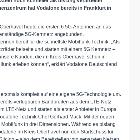
ten noch schneller als bislang verarbeitet
enzentrum hat Vodafone bereits in Frankfurt in
 Oberhavel heute die ersten 6 5G-Antennen an das
enständige 5G-Kernnetz angebunden.
ennen bereit für die schnellste Mobilfunk-Technik. „Als
ützräder beiseite und starten mit einem 5G Kernnetz –
r unsere Kunden, die im Kreis Oberhavel schon in
lfunk erleben können“, erklärt Vodafone Deutschland
 erstmals komplett auf eine eigene 5G-Technologie um.
bereits verfügbaren Bandbreiten aus dem LTE-Netz
om LTE-Netz und starten als erster Anbieter in Europa
t Vodafone Technik-Chef Gerhard Mack. Mit der neuen
n Mobilfunk in drei Dimensionen. Während es bislang
odafone im Kreis Oberhavel nun den Startschuss für
licing – also dem Bereitstellen von separaten Netzen