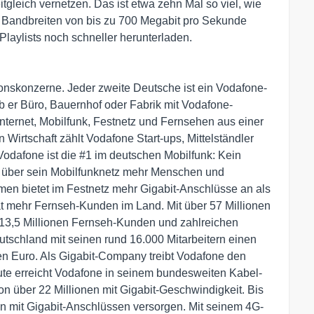
gleich vernetzen. Das ist etwa zehn Mal so viel, wie
Bandbreiten von bis zu 700 Megabit pro Sekunde
laylists noch schneller herunterladen.
onskonzerne. Jeder zweite Deutsche ist ein Vodafone-
 ob er Büro, Bauernhof oder Fabrik mit Vodafone-
 Internet, Mobilfunk, Festnetz und Fernsehen aus einer
 Wirtschaft zählt Vodafone Start-ups, Mittelständler
dafone ist die #1 im deutschen Mobilfunk: Kein
 über sein Mobilfunknetz mehr Menschen und
en bietet im Festnetz mehr Gigabit-Anschlüsse an als
at mehr Fernseh-Kunden im Land. Mit über 57 Millionen
-, 13,5 Millionen Fernseh-Kunden und zahlreichen
utschland mit seinen rund 16.000 Mitarbeitern einen
en Euro. Als Gigabit-Company treibt Vodafone den
ute erreicht Vodafone in seinem bundesweiten Kabel-
on über 22 Millionen mit Gigabit-Geschwindigkeit. Bis
en mit Gigabit-Anschlüssen versorgen. Mit seinem 4G-