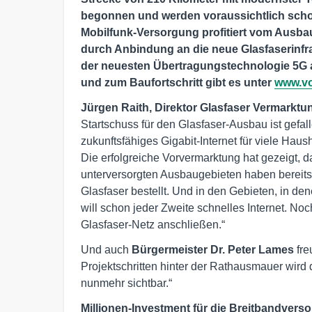
begonnen und werden voraussichtlich scho
Mobilfunk-Versorgung profitiert vom Ausb
durch Anbindung an die neue Glasfaserinfra
der neuesten Übertragungstechnologie 5G a
und zum Baufortschritt gibt es unter
www.vo
Jürgen Raith, Direktor Glasfaser Vermarkt
Startschuss für den Glasfaser-Ausbau ist gefall
zukunftsfähiges Gigabit-Internet für viele Hau
Die erfolgreiche Vorvermarktung hat gezeigt, da
unterversorgten Ausbaugebieten haben bereits
Glasfaser bestellt. Und in den Gebieten, in de
will schon jeder Zweite schnelles Internet. N
Glasfaser-Netz anschließen.“
Und auch
Bürgermeister Dr. Peter Lames
fre
Projektschritten hinter der Rathausmauer wir
nunmehr sichtbar.“
Millionen-Investment für die Breitbandver