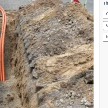
Th
C
G