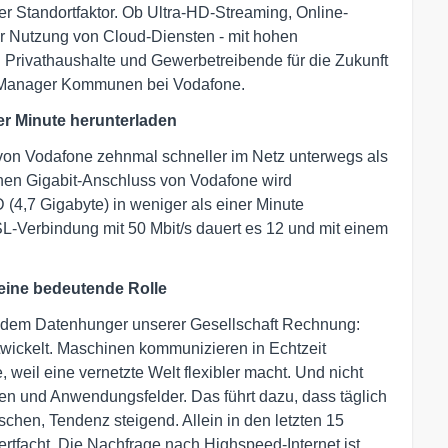
er Standortfaktor. Ob Ultra-HD-Streaming, Online-
r Nutzung von Cloud-Diensten - mit hohen
d Privathaushalte und Gewerbetreibende für die Zukunft
nt-Manager Kommunen bei Vodafone.
er Minute herunterladen
von Vodafone zehnmal schneller im Netz unterwegs als
nen Gigabit-Anschluss von Vodafone wird
(4,7 Gigabyte) in weniger als einer Minute
L-Verbindung mit 50 Mbit/s dauert es 12 und mit einem
 eine bedeutende Rolle
e dem Datenhunger unserer Gesellschaft Rechnung:
twickelt. Maschinen kommunizieren in Echtzeit
 weil eine vernetzte Welt flexibler macht. Und nicht
men und Anwendungsfelder. Das führt dazu, dass täglich
hen, Tendenz steigend. Allein in den letzten 15
tfacht. Die Nachfrage nach Highspeed-Internet ist