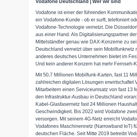
Vodafone Deutschland | Wer wir sind
Vodafone ist einer der führenden Kommunikati
ein Vodafone-Kunde - ob er surft, telefoniert od
Vodafone-Technologie vernetzt. Die Düsseldorfe
aus einer Hand. Als Digitalisierungspartner de
Mittelständler genau wie DAX-Konzerne zu se
Deutschland vernetzt über sein Mobilfunknet
anderes deutsches Unternehmen bietet im Fest
Und kein anderer Konzern hat mehr Fernseh-
Mit 50,7 Millionen Mobilfunk-Karten, fast 11 M
zahlreichen digitalen Lösungen erwirtschaftet
Mitarbeitern einen Serviceumsatz von fast 13 M
den Infrastruktur-Ausbau in Deutschland voran
Kabel-Glasfasernetz fast 24 Millionen Haushalt
Geschwindigkeit. Bis 2022 wird Vodafone zwei 
versorgen. Mit seinem 4G-Netz erreicht Vodafo
Vodafones Maschinennetz (Narrowband IoT) für 
deutschen Fläche. Seit Mitte 2019 betreibt Vo