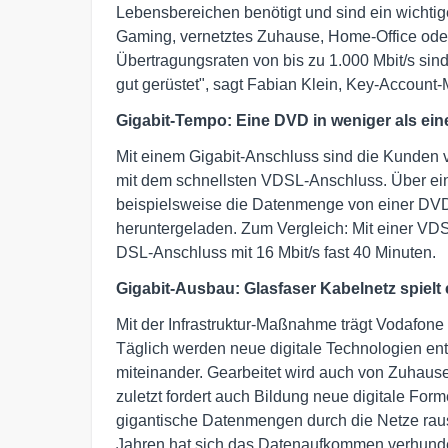
Lebensbereichen benötigt und sind ein wichtig
Gaming, vernetztes Zuhause, Home-Office ode
Übertragungsraten von bis zu 1.000 Mbit/s sin
gut gerüstet", sagt Fabian Klein, Key-Accou
Gigabit-Tempo: Eine DVD in weniger als ein
Mit einem Gigabit-Anschluss sind die Kunden 
mit dem schnellsten VDSL-Anschluss. Über ei
beispielsweise die Datenmenge von einer DVD 
heruntergeladen. Zum Vergleich: Mit einer VDS
DSL-Anschluss mit 16 Mbit/s fast 40 Minuten.
Gigabit-Ausbau: Glasfaser Kabelnetz spielt
Mit der Infrastruktur-Maßnahme trägt Vodafon
Täglich werden neue digitale Technologien en
miteinander. Gearbeitet wird auch von Zuhause,
zuletzt fordert auch Bildung neue digitale For
gigantische Datenmengen durch die Netze rausc
Jahren hat sich das Datenaufkommen verhunder