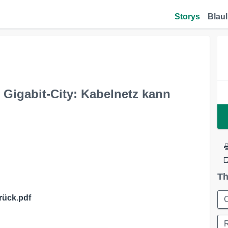
Storys
Blaul
Gigabit-City: Kabelnetz kann
Th
rück.pdf
C