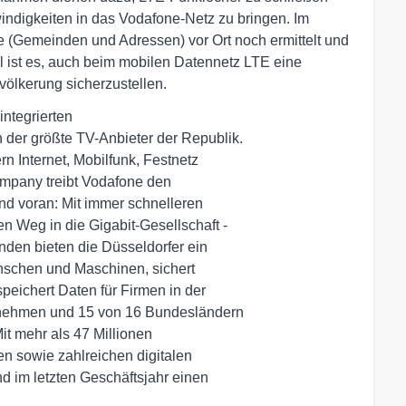
ndigkeiten in das Vodafone-Netz zu bringen. Im
e (Gemeinden und Adressen) vor Ort noch ermittelt und
el ist es, auch beim mobilen Datennetz LTE eine
ölkerung sicherzustellen.
ntegrierten

er größte TV-Anbieter der Republik.

rn Internet, Mobilfunk, Festnetz

mpany treibt Vodafone den

nd voran: Mit immer schnelleren

 Weg in die Gigabit-Gesellschaft -

den bieten die Düsseldorfer ein

nschen und Maschinen, sichert

ichert Daten für Firmen in der

nehmen und 15 von 16 Bundesländern

t mehr als 47 Millionen

n sowie zahlreichen digitalen

 im letzten Geschäftsjahr einen
