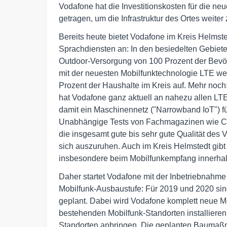
Vodafone hat die Investitionskosten für die n
getragen, um die Infrastruktur des Ortes weiter
Bereits heute bietet Vodafone im Kreis Helms
Sprachdiensten an: In den besiedelten Gebiete
Outdoor-Versorgung von 100 Prozent der Bevö
mit der neuesten Mobilfunktechnologie LTE we
Prozent der Haushalte im Kreis auf. Mehr noch:
hat Vodafone ganz aktuell an nahezu allen LTE
damit ein Maschinennetz ("Narrowband IoT") fü
Unabhängige Tests von Fachmagazinen wie CH
die insgesamt gute bis sehr gute Qualität des V
sich auszuruhen. Auch im Kreis Helmstedt gibt
insbesondere beim Mobilfunkempfang innerha
Daher startet Vodafone mit der Inbetriebnahm
Mobilfunk-Ausbaustufe: Für 2019 und 2020 si
geplant. Dabei wird Vodafone komplett neue M
bestehenden Mobilfunk-Standorten installiere
Standorten anbringen. Die geplanten Baumaß