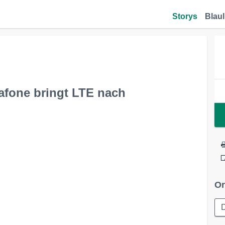
Storys
Blaul
dafone bringt LTE nach
Or
D