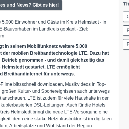
Th
ies und News? Gibt es hier!
C
re 5.000 Einwohner und Gäste im Kreis Helmstedt - In
E-Bauvorhaben im Landkreis geplant - Ziel:
ern
gt in seinem Mobilfunknetz weitere 5.000
t der mobilen Breitbandtechnologie LTE. Dazu hat
 Betrieb genommen - und damit gleichzeitig das
Helmstedt gestartet. LTE ermöglicht
nd Breitbandinternet für unterwegs.
ilme blitzschnell downloaden, Musikvideos in Top-
 großen Kultur- und Sportereignissen auch unterwegs
 anschauen. LTE ist zudem für viele Haushalte in der
u kupferbasierten DSL-Leitungen. Auch für die Hotels,
 Kreis Helmstedt bringt die neue LTE-Versorgung eine
eit, denn eine starke Netzinfrastruktur ist im digitalen
stum, Arbeitsplätze und Wohlstand der Region.