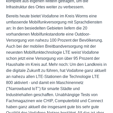
komplett aus eigenen Mitteln getragen, um die
Infrastruktur des Ortes weiter zu verbessern.
Bereits heute bietet Vodafone im Kreis Worms eine
umfassende Mobilfunkversorgung mit Sprachdiensten
an: In den besiedelten Gebieten liefern die 20
vorhandenen Mobilfunkstandorte eine Outdoor-
Versorgung von nahezu 100 Prozent der Bevölkerung.
Auch bei der mobilen Breitbandversorgung mit der
neuesten Mobilfunktechnologie LTE weist Vodafone
schon jetzt eine Versorgung von über 95 Prozent der
Haushalte im Kreis auf. Mehr noch: Um den Landkreis in
die digitale Zukunft zu führen, hat Vodafone ganz aktuell
an nahezu allen LTE-Stationen die Technologie LTE
800 aktiviert - und damit ein Maschinennetz
("Narrowband IoT") für smarte Städte und
Industriehallen geschaffen. Unabhängige Tests von
Fachmagazinen wie CHIP, Computerbild und Connect
haben ganz aktuell die insgesamt gute bis sehr gute
Qualität des Vodafone-Netzes bestätigt. All das ist aber