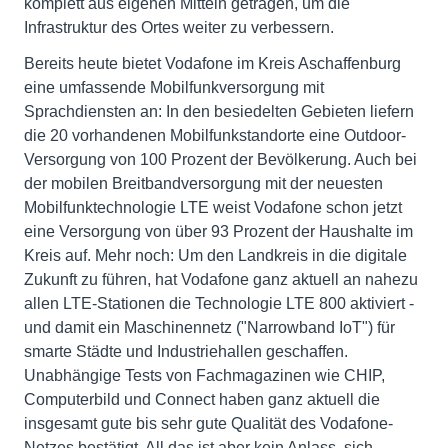
komplett aus eigenen Mitteln getragen, um die
Infrastruktur des Ortes weiter zu verbessern.
Bereits heute bietet Vodafone im Kreis Aschaffenburg
eine umfassende Mobilfunkversorgung mit
Sprachdiensten an: In den besiedelten Gebieten liefern
die 20 vorhandenen Mobilfunkstandorte eine Outdoor-
Versorgung von 100 Prozent der Bevölkerung. Auch bei
der mobilen Breitbandversorgung mit der neuesten
Mobilfunktechnologie LTE weist Vodafone schon jetzt
eine Versorgung von über 93 Prozent der Haushalte im
Kreis auf. Mehr noch: Um den Landkreis in die digitale
Zukunft zu führen, hat Vodafone ganz aktuell an nahezu
allen LTE-Stationen die Technologie LTE 800 aktiviert -
und damit ein Maschinennetz ("Narrowband IoT") für
smarte Städte und Industriehallen geschaffen.
Unabhängige Tests von Fachmagazinen wie CHIP,
Computerbild und Connect haben ganz aktuell die
insgesamt gute bis sehr gute Qualität des Vodafone-
Netzes bestätigt. All das ist aber kein Anlass, sich